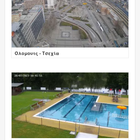
Όλομουτς - Τσεχία