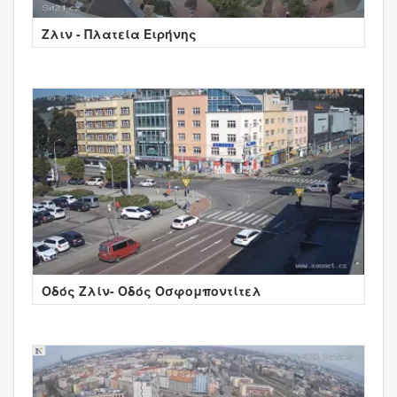
Ζλιν - Πλατεία Ειρήνης
Οδός Ζλίν- Οδός Οσφομποντίτελ