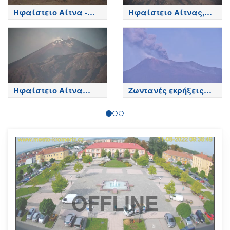
Ηφαίστειο Αίτνα -
Ηφαίστειο Αίτνας,
Κορυφή κρατήρων,
Βόρεια πλευρά - Etna
Etna
Ηφαίστειο Αίτνα
Ζωντανές εκρήξεις
Τώρα
της Αίτνας
OFFLINE