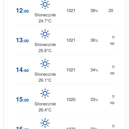
1
12
1021
39
20
:00
%
NE
0 
Słonecznie
24.7°C
19
1
13
1021
36
:00
%
NNE
0 
Słonecznie
25.6°C
19
1
14
1021
34
:00
%
NNE
0 
Słonecznie
26.1°C
19
1
15
1020
33
:00
%
NNE
0 
Słonecznie
26.4°C
19
1
16
1020
33