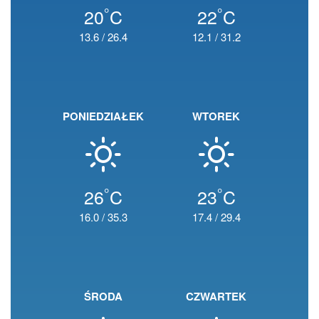
°
°
20
C
22
C
13.6
/
26.4
12.1
/
31.2
PONIEDZIAŁEK
WTOREK
°
°
26
C
23
C
16.0
/
35.3
17.4
/
29.4
ŚRODA
CZWARTEK