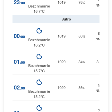
23
1019
76
:00
%
NNE
0 
Bezchmurnie
16.7°C
Jutro
9
1
00
1019
80
:00
%
NNE
0 
Bezchmurnie
16.2°C
1
01
1020
84
8
:00
%
--
0 
Bezchmurnie
15.7°C
9
1
02
1020
86
:00
%
NNE
0 
Bezchmurnie
15.2°C
7
1