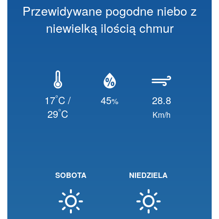
Przewidywane pogodne niebo z
niewielką ilością chmur
°
17
C /
45
28.8
%
°
29
C
Km/h
SOBOTA
NIEDZIELA