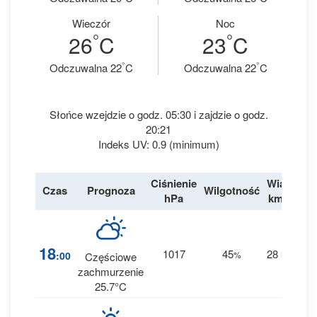
Wieczór
Noc
°
°
26
C
23
C
°
°
Odczuwalna 22
C
Odczuwalna 22
C
Słońce wzejdzie o godz. 05:30 i zajdzie o godz.
20:21
Indeks UV: 0.9 (minimum)
Ciśnienie
Wiatr
Czas
Prognoza
Wilgotność
De
hPa
km/h
3
18
1017
45
28
:00
%
NE
Częściowe
0 
zachmurzenie
25.7°C