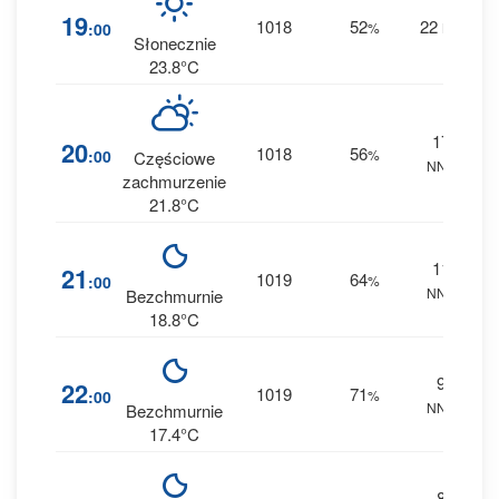
3
19
1018
52
22
:00
%
NE
0 
Słonecznie
23.8°C
17
4
20
1018
56
:00
%
Częściowe
NNE
0 
zachmurzenie
21.8°C
11
5
21
1019
64
:00
%
NNE
0 
Bezchmurnie
18.8°C
9
6
22
1019
71
:00
%
NNE
0 
Bezchmurnie
17.4°C
8
8