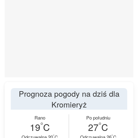
Prognoza pogody na dziś dla
Kromieryż
Rano
Po południu
°
°
19
C
27
C
°
°
Odczuwalna 20
C
Odczuwalna 26
C