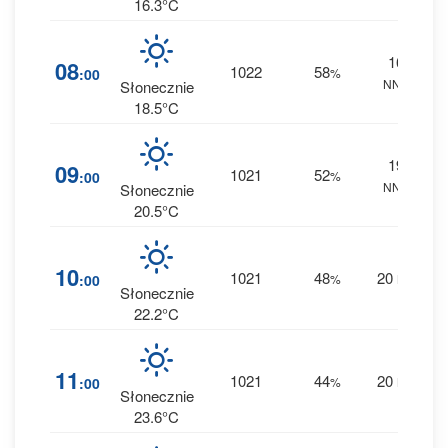
16.3°C
16
3
08
1022
58
:00
%
NNE
0 
Słonecznie
18.5°C
19
2
09
1021
52
:00
%
NNE
0 
Słonecznie
20.5°C
2
10
1021
48
20
:00
%
NE
0 
Słonecznie
22.2°C
1
11
1021
44
20
:00
%
NE
0 
Słonecznie
23.6°C