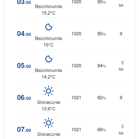
03
1020
85
:00
%
NNE
0 
Bezchmurnie
15.2°C
1
04
1020
85
9
:00
%
--
0 
Bezchmurnie
15°C
9
1
05
1020
84
:00
%
NNE
0 
Bezchmurnie
14.2°C
1
06
1021
82
9
:00
%
--
0 
Słonecznie
13.6°C
9
6
07
1021
68
:00
%
NNE
0 
Słonecznie