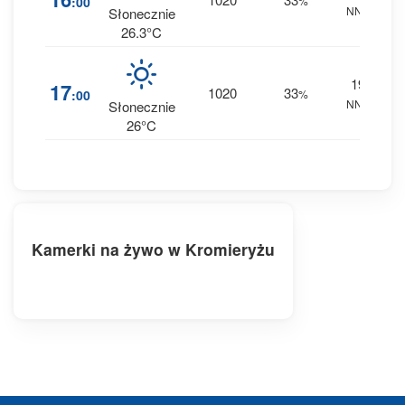
:00
%
NNE
0 
Słonecznie
26.3°C
19
1
17
1020
33
:00
%
NNE
0 
Słonecznie
26°C
Kamerki na żywo w Kromieryżu