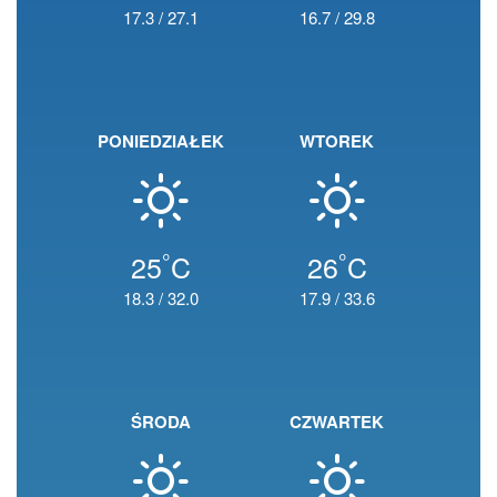
17.3
/
27.1
16.7
/
29.8
PONIEDZIAŁEK
WTOREK
°
°
25
C
26
C
18.3
/
32.0
17.9
/
33.6
ŚRODA
CZWARTEK