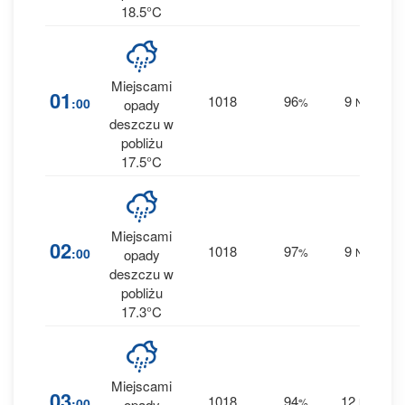
18.5°C
Miejscami
5
01
1018
96
9
:00
%
NE
opady
0.4
deszczu w
pobliżu
17.5°C
Miejscami
6
02
1018
97
9
:00
%
NE
opady
0.5
deszczu w
pobliżu
17.3°C
Miejscami
2
03
1018
94
12
:00
%
NE
opady