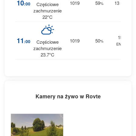
10
1019
59
13
:00
%
NE
Częściowe
0 
zachmurzenie
22°C
15
3
11
1019
50
:00
%
Częściowe
ENE
0 
zachmurzenie
23.7°C
Kamery na żywo w Rovte