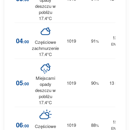
0 
deszczu w
pobliżu
17.4°C
13
2
04
1019
91
:00
%
Częściowe
ENE
0 
zachmurzenie
17.4°C
Miejscami
3
05
1019
90
13
:00
%
NE
opady
0.1
deszczu w
pobliżu
17.4°C
15
1
06
1019
88
:00
%
Częściowe
ENE
0 