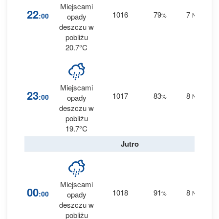
Miejscami
2
22
1016
79
7
:00
%
NE
opady
0.1
deszczu w
pobliżu
20.7°C
Miejscami
5
23
1017
83
8
:00
%
NE
opady
0.7
deszczu w
pobliżu
19.7°C
Jutro
Miejscami
3
00
1018
91
8
:00
%
NE
opady
0.1
deszczu w
pobliżu