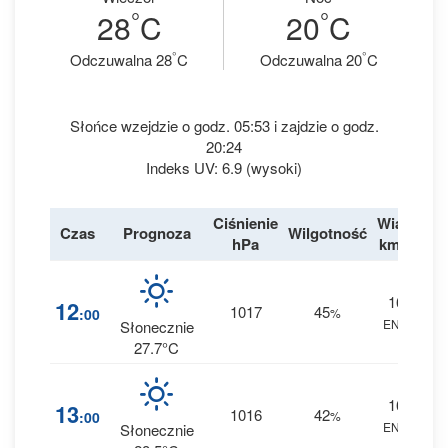
°
°
28
C
20
C
°
°
Odczuwalna 28
C
Odczuwalna 20
C
Słońce wzejdzie o godz. 05:53 i zajdzie o godz.
20:24
Indeks UV: 6.9 (wysoki)
Ciśnienie
Wiatr
Czas
Prognoza
Wilgotność
De
hPa
km/h
16
2
12
1017
45
:00
%
ENE
0 
Słonecznie
27.7°C
16
2
13
1016
42
:00
%
ENE
0 
Słonecznie