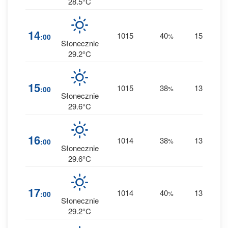
28.5°C
1
14
1015
40
15
:00
%
E
0 
Słonecznie
29.2°C
1
15
1015
38
13
:00
%
E
0 
Słonecznie
29.6°C
1
16
1014
38
13
:00
%
E
0 
Słonecznie
29.6°C
1
17
1014
40
13
:00
%
E
0 
Słonecznie
29.2°C