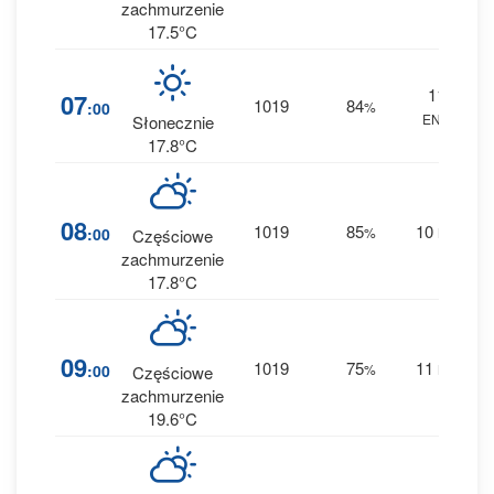
zachmurzenie
17.5°C
11
1
07
1019
84
:00
%
ENE
0 
Słonecznie
17.8°C
1
08
1019
85
10
:00
%
NE
Częściowe
0 
zachmurzenie
17.8°C
9
09
1019
75
11
:00
%
NE
Częściowe
0 
zachmurzenie
19.6°C
5