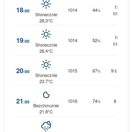
13
2
18
1014
44
:00
%
ESE
0 
Słonecznie
28.3°C
10
2
19
1014
52
:00
%
ESE
0 
Słonecznie
26.4°C
5
20
1015
67
9
:00
%
ENE
0 
Słonecznie
23.7°C
7
21
1016
74
8
:00
%
E
0 
Bezchmurnie
21.8°C