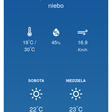
niebo
°
19
C /
45
16.9
%
°
30
C
Km/h
SOBOTA
NIEDZIELA
°
°
22
C
23
C