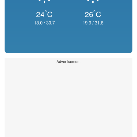
°
°
24
C
26
C
18.0
/
30.7
19.9
/
31.8
Advertisement