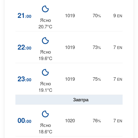
6
21
1019
70
9
:00
%
ENE
0 m
Ясно
20.7°C
7
22
1019
73
7
:00
%
ENE
0 m
Ясно
19.6°C
7
23
1019
75
7
:00
%
ENE
0 m
Ясно
19.1°C
Завтра
8
00
1020
76
7
:00
%
ENE
0 m
Ясно
18.6°C