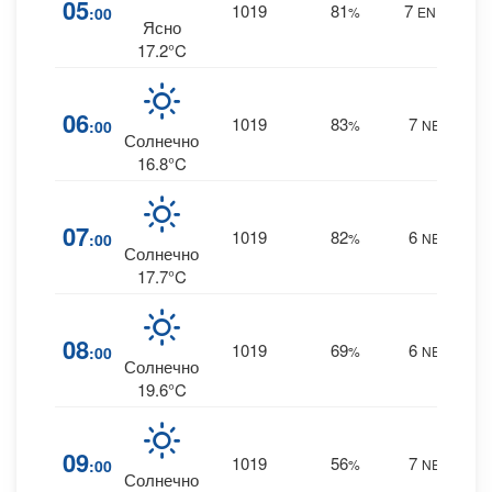
05
1019
81
7
:00
%
ENE
0 m
Ясно
17.2°C
11
06
1019
83
7
:00
%
NE
0 m
Солнечно
16.8°C
10
07
1019
82
6
:00
%
NE
0 m
Солнечно
17.7°C
6
08
1019
69
6
:00
%
NE
0 m
Солнечно
19.6°C
3
09
1019
56
7
:00
%
NE
0 m
Солнечно