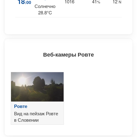
18
1016
41
12
:00
%
NE
0 m
Солнечно
28.8°C
Веб-камеры Ровте
Ровте
Вид на пейзаж Ровте
в Словении