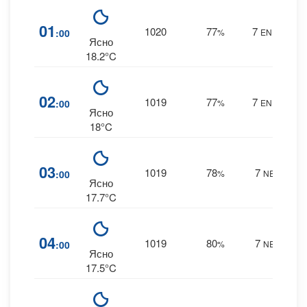
8
01
1020
77
7
:00
%
ENE
0 m
Ясно
18.2°C
9
02
1019
77
7
:00
%
ENE
0 m
Ясно
18°C
9
03
1019
78
7
:00
%
NE
0 m
Ясно
17.7°C
9
04
1019
80
7
:00
%
NE
0 m
Ясно
17.5°C
10