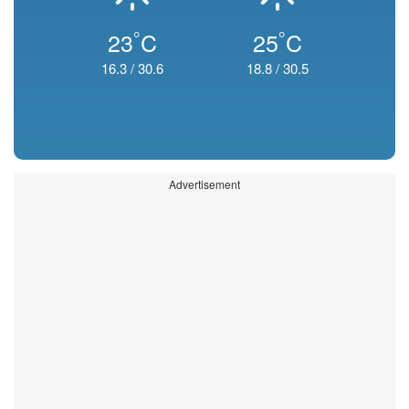
°
°
23
C
25
C
16.3
/
30.6
18.8
/
30.5
Advertisement