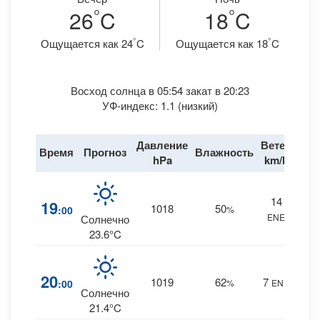
°
°
26
C
18
C
°
°
Ощущается как 24
C
Ощущается как 18
C
Восход солнца в 05:54 закат в 20:23
УФ-индекс: 1.1 (низкий)
Давление
Ветер
Время
Прогноз
Влажность
Дож
hPa
km/h
14
2
19
1018
50
:00
%
ENE
0 m
Солнечно
23.6°C
4
20
1019
62
7
:00
%
ENE
0 m
Солнечно
21.4°C