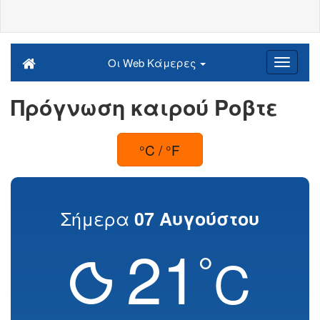
Οι Web Κάμερες
Πρόγνωση καιρού Ροβτε
°C / °F
Σήμερα
07 Αυγούστου
21
°
C