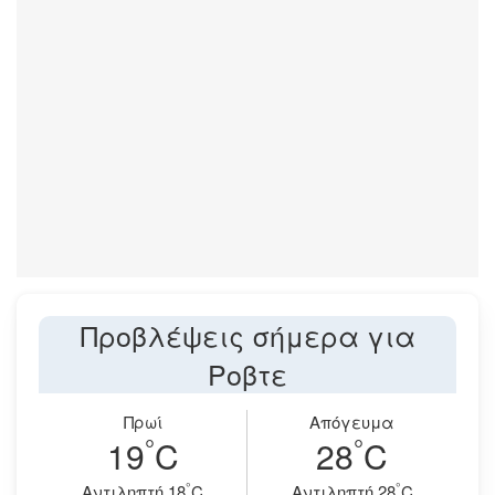
Προβλέψεις σήμερα για
Ροβτε
Πρωί
Απόγευμα
°
°
19
C
28
C
°
°
Aντιληπτή 18
C
Aντιληπτή 28
C