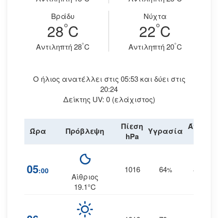
Βράδυ
Νύχτα
°
°
28
C
22
C
°
°
Aντιληπτή 28
C
Aντιληπτή 20
C
Ο ήλιος ανατέλλει στις 05:53 και δύει στις
20:24
Δείκτης UV: 0 (ελάχιστος)
Πίεση
Άνεμος
Ώρα
Πρόβλεψη
Υγρασία
hPa
km/h
05
1016
64
8
:00
%
ΑΒΑ
Αίθριος
19.1°C