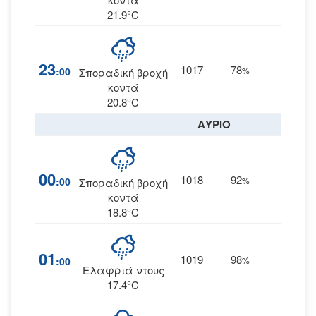
21.9°C
23
1017
78
9
:00
%
ΒΑ
Σποραδική βροχή
κοντά
20.8°C
ΑΥΡΙΟ
00
1018
92
11
:00
%
ΒΑ
Σποραδική βροχή
κοντά
18.8°C
01
1019
98
9
:00
%
ΒΑ
Ελαφριά ντους
17.4°C