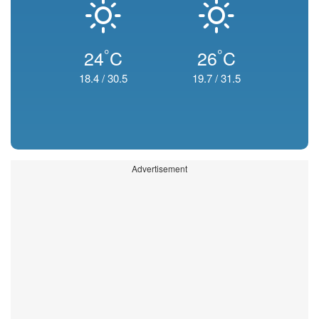
°
°
24
C
26
C
18.4
/
30.5
19.7
/
31.5
Advertisement