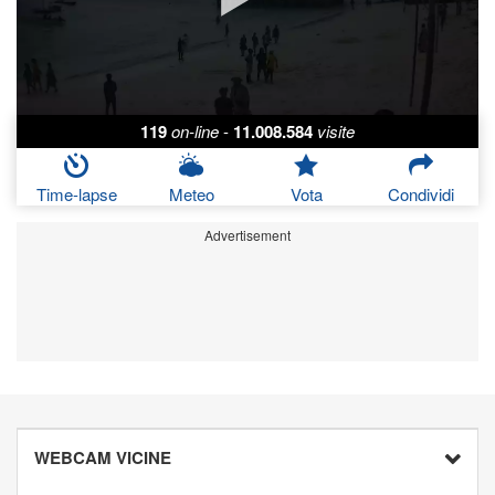
119
on-line
-
11.008.584
visite
Time-lapse
Meteo
Vota
Condividi
Advertisement
WEBCAM VICINE