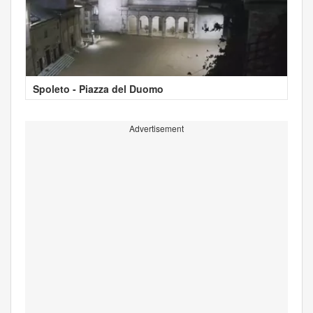
Spoleto - Piazza del Duomo
Advertisement