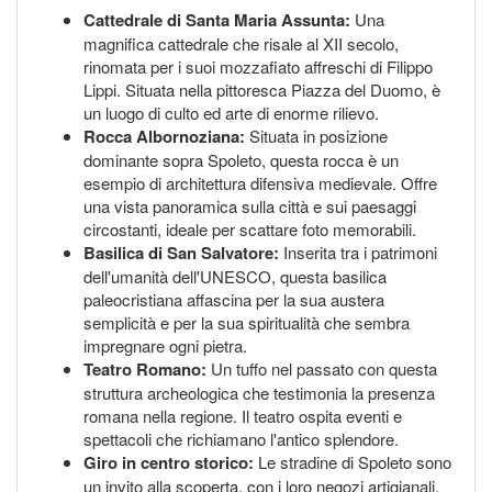
Cattedrale di Santa Maria Assunta:
Una
magnifica cattedrale che risale al XII secolo,
rinomata per i suoi mozzafiato affreschi di Filippo
Lippi. Situata nella pittoresca Piazza del Duomo, è
un luogo di culto ed arte di enorme rilievo.
Rocca Albornoziana:
Situata in posizione
dominante sopra Spoleto, questa rocca è un
esempio di architettura difensiva medievale. Offre
una vista panoramica sulla città e sui paesaggi
circostanti, ideale per scattare foto memorabili.
Basilica di San Salvatore:
Inserita tra i patrimoni
dell'umanità dell'UNESCO, questa basilica
paleocristiana affascina per la sua austera
semplicità e per la sua spiritualità che sembra
impregnare ogni pietra.
Teatro Romano:
Un tuffo nel passato con questa
struttura archeologica che testimonia la presenza
romana nella regione. Il teatro ospita eventi e
spettacoli che richiamano l'antico splendore.
Giro in centro storico:
Le stradine di Spoleto sono
un invito alla scoperta, con i loro negozi artigianali,