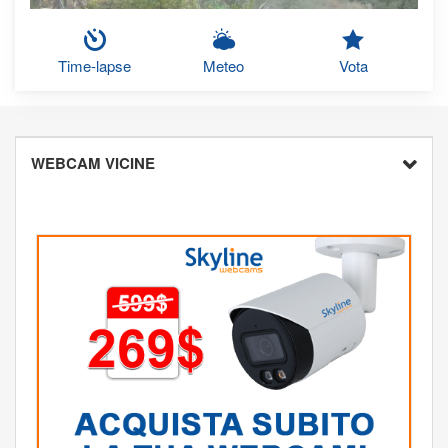
Time-lapse
Meteo
Vota
WEBCAM VICINE