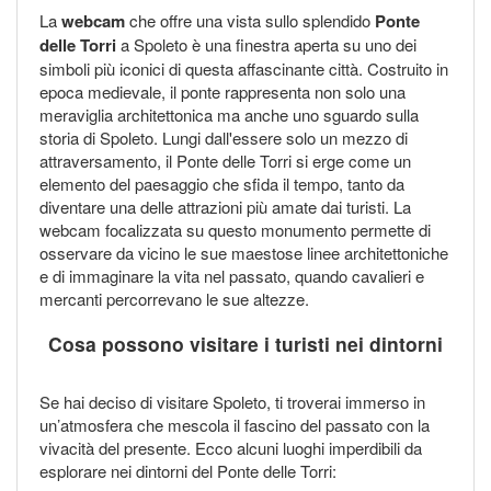
La
webcam
che offre una vista sullo splendido
Ponte
delle Torri
a Spoleto è una finestra aperta su uno dei
simboli più iconici di questa affascinante città. Costruito in
epoca medievale, il ponte rappresenta non solo una
meraviglia architettonica ma anche uno sguardo sulla
storia di Spoleto. Lungi dall'essere solo un mezzo di
attraversamento, il Ponte delle Torri si erge come un
elemento del paesaggio che sfida il tempo, tanto da
diventare una delle attrazioni più amate dai turisti. La
webcam focalizzata su questo monumento permette di
osservare da vicino le sue maestose linee architettoniche
e di immaginare la vita nel passato, quando cavalieri e
mercanti percorrevano le sue altezze.
Cosa possono visitare i turisti nei dintorni
Se hai deciso di visitare Spoleto, ti troverai immerso in
un’atmosfera che mescola il fascino del passato con la
vivacità del presente. Ecco alcuni luoghi imperdibili da
esplorare nei dintorni del Ponte delle Torri: