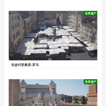
世界遗产
坎波代菲奥里-罗马
世界遗产