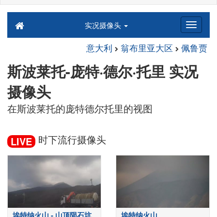
实况摄像头
意大利
翁布里亚大区
佩鲁贾
斯波莱托-庞特·德尔·托里 实况
摄像头
在斯波莱托的庞特德尔托里的视图
时下流行摄像头
LIVE
埃特纳火山 - 山顶陨石坑
埃特纳火山