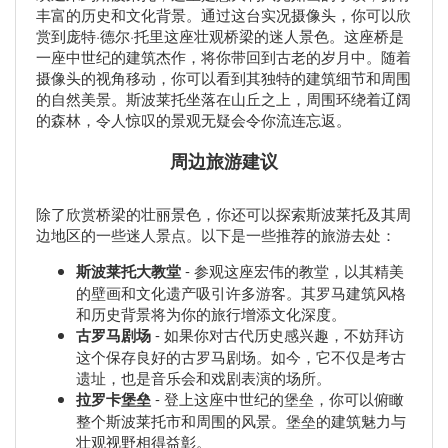
丰富的历史和文化背景。通过这台实况摄像头，你可以欣
赏到庞特·德尔·托里这座壮观桥梁的迷人景色。这座桥是
一座中世纪的建筑杰作，将你带回到古老的岁月中。随着
摄像头的视角移动，你可以看到其独特的建筑细节和周围
的自然美景。斯波莱托坐落在山丘之上，周围环绕着辽阔
的森林，令人惊叹的景观无疑会令你流连忘返。
周边旅游建议
除了欣赏桥梁的壮丽景色，你还可以探索斯波莱托及其周
边地区的一些迷人景点。以下是一些推荐的旅游去处：
斯波莱托大教堂
- 参观这座宏伟的教堂，以其精美
的壁画和文化遗产吸引许多游客。其罗马建筑风格
和历史背景将为你的旅行增添文化深度。
古罗马剧场
- 如果你对古代历史感兴趣，不妨拜访
这个保存良好的古罗马剧场。如今，它不仅是考古
遗址，也是音乐会和戏剧表演的场所。
拉罗卡堡垒
- 登上这座中世纪的堡垒，你可以俯瞰
整个斯波莱托市和周围的风景。堡垒的建筑魅力与
壮观视野相得益彰。