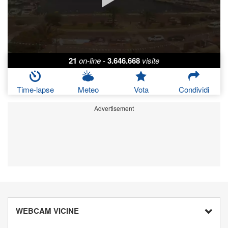
21
on-line
-
3.646.668
visite
Time-lapse
Meteo
Vota
Condividi
Advertisement
WEBCAM VICINE