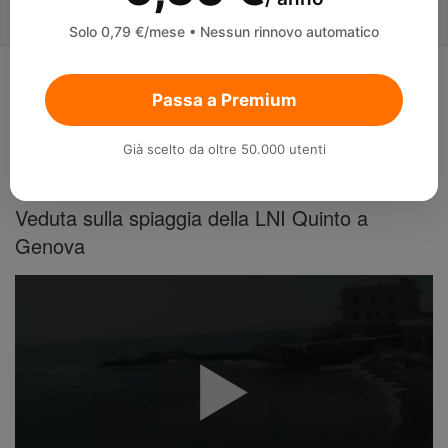
Solo 0,79 €/mese • Nessun rinnovo automatico
Live Webcam
Passa a Premium
Italia
Liguria
Genova
Già scelto da oltre 50.000 utenti
Genova Live webcam
Veduta sulla spiaggia della LNI Quinto a
Genova