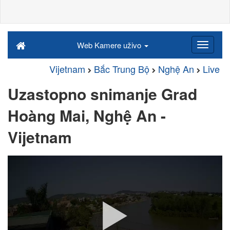
Web Kamere uživo
Vijetnam
Bắc Trung Bộ
Nghệ An
Live
Uzastopno snimanje Grad
Hoàng Mai, Nghệ An -
Vijetnam