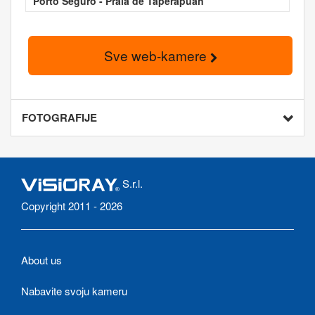
Porto Seguro - Praia de Taperapuan
Sve web-kamere
FOTOGRAFIJE
S.r.l.
Copyright 2011 - 2026
About us
Nabavite svoju kameru