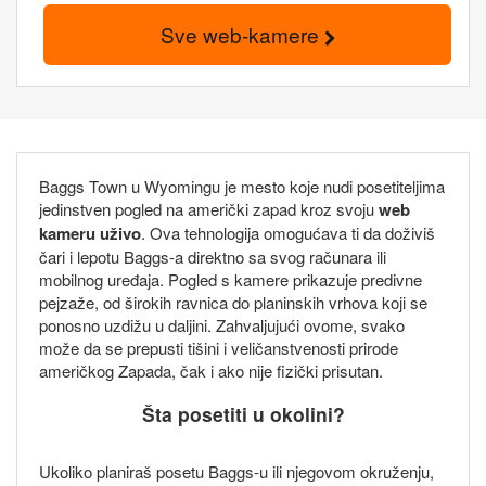
Sve web-kamere
Baggs Town u Wyomingu je mesto koje nudi posetiteljima
jedinstven pogled na američki zapad kroz svoju
web
kameru uživo
. Ova tehnologija omogućava ti da doživiš
čari i lepotu Baggs-a direktno sa svog računara ili
mobilnog uređaja. Pogled s kamere prikazuje predivne
pejzaže, od širokih ravnica do planinskih vrhova koji se
ponosno uzdižu u daljini. Zahvaljujući ovome, svako
može da se prepusti tišini i veličanstvenosti prirode
američkog Zapada, čak i ako nije fizički prisutan.
Šta posetiti u okolini?
Ukoliko planiraš posetu Baggs-u ili njegovom okruženju,