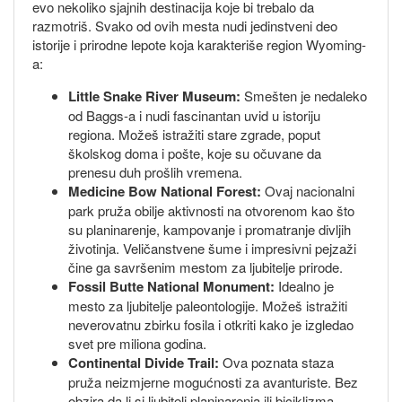
evo nekoliko sjajnih destinacija koje bi trebalo da
razmotriš. Svako od ovih mesta nudi jedinstveni deo
istorije i prirodne lepote koja karakteriše region Wyoming-
a:
Little Snake River Museum:
Smešten je nedaleko
od Baggs-a i nudi fascinantan uvid u istoriju
regiona. Možeš istražiti stare zgrade, poput
školskog doma i pošte, koje su očuvane da
prenesu duh prošlih vremena.
Medicine Bow National Forest:
Ovaj nacionalni
park pruža obilje aktivnosti na otvorenom kao što
su planinarenje, kampovanje i promatranje divljih
životinja. Veličanstvene šume i impresivni pejzaži
čine ga savršenim mestom za ljubitelje prirode.
Fossil Butte National Monument:
Idealno je
mesto za ljubitelje paleontologije. Možeš istražiti
neverovatnu zbirku fosila i otkriti kako je izgledao
svet pre miliona godina.
Continental Divide Trail:
Ova poznata staza
pruža neizmjerne mogućnosti za avanturiste. Bez
obzira da li si ljubitelj planinarenja ili biciklizma,