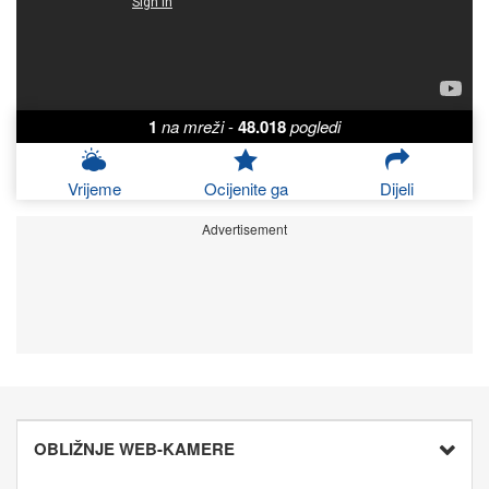
1
na mreži
-
48.018
pogledi
Vrijeme
Ocijenite ga
Dijeli
Advertisement
OBLIŽNJE WEB-KAMERE