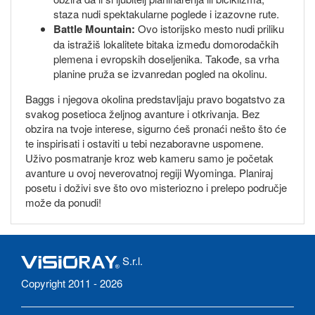
staza nudi spektakularne poglede i izazovne rute.
Battle Mountain:
Ovo istorijsko mesto nudi priliku
da istražiš lokalitete bitaka između domorodačkih
plemena i evropskih doseljenika. Takođe, sa vrha
planine pruža se izvanredan pogled na okolinu.
Baggs i njegova okolina predstavljaju pravo bogatstvo za
svakog posetioca željnog avanture i otkrivanja. Bez
obzira na tvoje interese, sigurno ćeš pronaći nešto što će
te inspirisati i ostaviti u tebi nezaboravne uspomene.
Uživo posmatranje kroz web kameru samo je početak
avanture u ovoj neverovatnoj regiji Wyominga. Planiraj
posetu i doživi sve što ovo misteriozno i prelepo područje
može da ponudi!
S.r.l.
Copyright 2011 - 2026