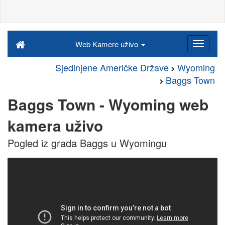
Web Kamere uživo
Sjedinjene Američke Države
Wyoming
Baggs Town
Baggs Town - Wyoming web
kamera uživo
Pogled iz grada Baggs u Wyomingu