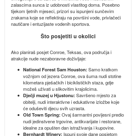
zalascima sunca iz udobnosti vlastitog doma. Posebno
tijekom ljetnih mjeseci, prizori su ispunjeni sunčevim
zrakama koje se reflektiraju na površini vode, privlačeći
nautičare i entuzijaste vodenih sportova.
Što posjetiti u okolici
Ako planiraš posjet Conroe, Teksas, ova područja i
atrakcije nude nezaboravne doživljaje:
National Forest Sam Houston:
Samo kratkom
vožnjom od jezera Conroe, ova šuma nudi stotine
kilometara pješačkih i biciklističkih staza, gdje
možeš uživati u slikovitim krajolicima.
Dječji muzej u Hjustonu:
Savršeno mjesto za
obitelji, nudi interaktivne i edukativne izložbe koje
će oduševiti djecu svih uzrasta.
Old Town Spring:
Ovaj šarmantni povijesni predio
nudi jedinstvene trgovine, antikvarijate i restorane,
idealne za opušten dan istraživanja i kupovine.
Bernhardt Winery:
Ispuni svoje dane posjetom