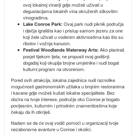
ovoj lokalnoj vinariji gdje možeš uživati u
degustacijama lokalnih vina okruženih slikovitim
vinogradima.
Lake Conroe Park:
Ovaj park nudi piknik područja
i dječja igrališta kao i pristup samom jezeru za one
koji žele uživati u vodenim aktivnostima kao što su
ribolov i vožnja kanuom.
Festival Woodlands Waterway Arts:
Ako planiraš
posjet tijekom ljeta, ne propusti ovaj godišnji
događaj koji okuplja brojne umjetnike i nudi bogat
kulturni program na otvorenom.
Pored ovih atrakcija, lokalna zajednica nudi raznolike
mogućnosti gastronomskih užitaka u brojnim restoranima
i kavane gdje možeš kušati lokalne specijalitete. Bez
obzira na tvoje interese, područje oko Conroe je bogato
povijesnim, kulturnim i prirodnim znamenitostima koje
čekaju da ih otkriješ.
Nadam se da će ovaj vodič pomoći u organizaciji tvoje
nezaboravne avanture u Conroe i okolici.