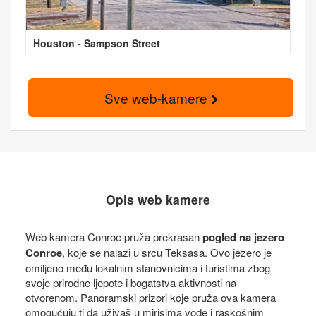
Houston - Sampson Street
Sve web-kamere
Opis web kamere
Web kamera Conroe pruža prekrasan
pogled na jezero
Conroe
, koje se nalazi u srcu Teksasa. Ovo jezero je
omiljeno među lokalnim stanovnicima i turistima zbog
svoje prirodne ljepote i bogatstva aktivnosti na
otvorenom. Panoramski prizori koje pruža ova kamera
omogućuju ti da uživaš u mirisima vode i raskošnim