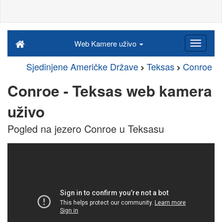
Web Kamere uživo
Sjedinjene Američke Države
Teksas
Conroe
Conroe - Teksas web kamera
uživo
Pogled na jezero Conroe u Teksasu