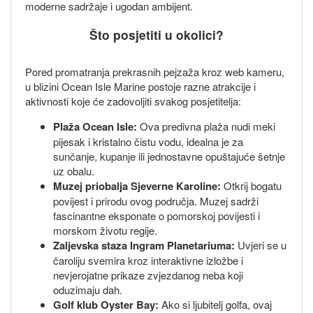
moderne sadržaje i ugodan ambijent.
Što posjetiti u okolici?
Pored promatranja prekrasnih pejzaža kroz web kameru,
u blizini Ocean Isle Marine postoje razne atrakcije i
aktivnosti koje će zadovoljiti svakog posjetitelja:
Plaža Ocean Isle:
Ova predivna plaža nudi meki
pijesak i kristalno čistu vodu, idealna je za
sunčanje, kupanje ili jednostavne opuštajuće šetnje
uz obalu.
Muzej priobalja Sjeverne Karoline:
Otkrij bogatu
povijest i prirodu ovog područja. Muzej sadrži
fascinantne eksponate o pomorskoj povijesti i
morskom životu regije.
Zaljevska staza Ingram Planetariuma:
Uvjeri se u
čaroliju svemira kroz interaktivne izložbe i
nevjerojatne prikaze zvjezdanog neba koji
oduzimaju dah.
Golf klub Oyster Bay:
Ako si ljubitelj golfa, ovaj