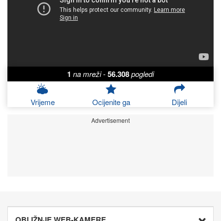
1
na mreži
-
56.308
pogledi
Vrijeme
Ocijenite ga
Dijeli
Advertisement
OBLIŽNJE WEB-KAMERE