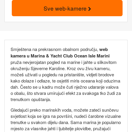
Sve web-kamere
Smještena na prekrasnom obalnom području,
web
kamera u Marina & Yacht Club Ocean Isle Marini
pruža nevjerojatan pogled na marine i jahte u slikovitom
okruženju Sjeverne Karoline. Kroz ovu živu kameru,
možeš uživati u pogledu na pristanište, vidjeti brodove
kako dolaze i odlaze, te osjetiti miris oceana koji oduzima
dah. Često se u kadru može čuti nježno udaranje valova
o obalu, što stvara umirujući efekt za svakoga tko žudi za
trenutkom opuštanja.
Gledajući preko marinskih voda, možete zateći sunčevu
svjetlost koja se igra na površini, nudeći čarobne vizualne
trenutke u svakom dijelu dana. Sama marina je popularno
mjesto za vlasnike jahti i ljubitelje plovidbe, pružajući