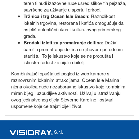
teren ti nudi izazovne rupe usred slikovitih pejzaža,
savršene za uživanje u sportu i prirodi.
Tržnica i trg Ocean Isle Beach:
Raznolikost
lokalnih trgovina, restorana i kafića omogućuje da
osjetiš autentični ukus i kulturu ovog primorskog
grada.
Brodski izleti za promatranje delfina:
Doživi
čaroliju promatranja delfina u njihovom prirodnom
staništu. To je iskustvo koje se ne propušta i
istinska radost za cijelu obitelj.
Kombinirajući opuštajući pogled iz web kamere s
raznovrsnim lokalnim atrakcijama, Ocean Isle Marina i
njena okolica nude nezaboravno iskustvo koje kombinira
miran bijeg i uzbudljive aktivnosti. Uživaj u istraživanju
ovog jedinstvenog dijela Sjeverne Karoline i ostvari
uspomene koje će trajati cijeli život.
S.r.l.