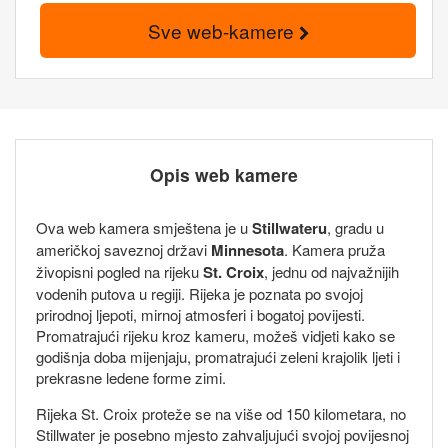
Sve web-kamere
Opis web kamere
Ova web kamera smještena je u
Stillwateru
, gradu u
američkoj saveznoj državi
Minnesota
. Kamera pruža
živopisni pogled na rijeku
St. Croix
, jednu od najvažnijih
vodenih putova u regiji. Rijeka je poznata po svojoj
prirodnoj ljepoti, mirnoj atmosferi i bogatoj povijesti.
Promatrajući rijeku kroz kameru, možeš vidjeti kako se
godišnja doba mijenjaju, promatrajući zeleni krajolik ljeti i
prekrasne ledene forme zimi.
Rijeka St. Croix proteže se na više od 150 kilometara, no
Stillwater je posebno mjesto zahvaljujući svojoj povijesnoj