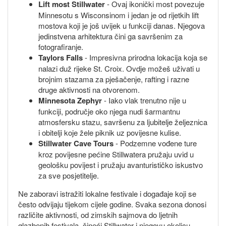
Lift most Stillwater
- Ovaj ikonički most povezuje
Minnesotu s Wisconsinom i jedan je od rijetkih lift
mostova koji je još uvijek u funkciji danas. Njegova
jedinstvena arhitektura čini ga savršenim za
fotografiranje.
Taylors Falls
- Impresivna prirodna lokacija koja se
nalazi duž rijeke St. Croix. Ovdje možeš uživati u
brojnim stazama za pješačenje, rafting i razne
druge aktivnosti na otvorenom.
Minnesota Zephyr
- Iako vlak trenutno nije u
funkciji, područje oko njega nudi šarmantnu
atmosfersku stazu, savršenu za ljubitelje željeznica
i obitelji koje žele piknik uz povijesne kulise.
Stillwater Cave Tours
- Podzemne vođene ture
kroz povijesne pećine Stillwatera pružaju uvid u
geološku povijest i pružaju avanturističko iskustvo
za sve posjetitelje.
Ne zaboravi istražiti lokalne festivale i događaje koji se
često odvijaju tijekom cijele godine. Svaka sezona donosi
različite aktivnosti, od zimskih sajmova do ljetnih
glazbenih festivala, čineći Stillwater i njegovu okolicu