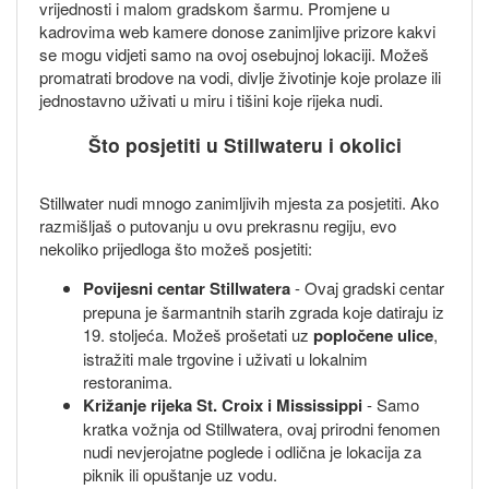
vrijednosti i malom gradskom šarmu. Promjene u
kadrovima web kamere donose zanimljive prizore kakvi
se mogu vidjeti samo na ovoj osebujnoj lokaciji. Možeš
promatrati brodove na vodi, divlje životinje koje prolaze ili
jednostavno uživati u miru i tišini koje rijeka nudi.
Što posjetiti u Stillwateru i okolici
Stillwater nudi mnogo zanimljivih mjesta za posjetiti. Ako
razmišljaš o putovanju u ovu prekrasnu regiju, evo
nekoliko prijedloga što možeš posjetiti:
Povijesni centar Stillwatera
- Ovaj gradski centar
prepuna je šarmantnih starih zgrada koje datiraju iz
19. stoljeća. Možeš prošetati uz
popločene ulice
,
istražiti male trgovine i uživati u lokalnim
restoranima.
Križanje rijeka St. Croix i Mississippi
- Samo
kratka vožnja od Stillwatera, ovaj prirodni fenomen
nudi nevjerojatne poglede i odlična je lokacija za
piknik ili opuštanje uz vodu.