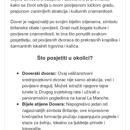
kako se život odvija u ovom povijesnom lučkom gradu,
prepunom zanimljivih atrakcija i kulturnih znamenitosti.
Dover je najpoznatiji po svojim bijelim stijenama, simbolu
britanske obale i povijesti. Grad nudi bogate kulture i
povijesne znamenitosti, te ima što ponuditi svakom
posjetitelju, od povijesnih dvoraca do prekrasnih krajolika i
šarmantnih lokalnih trgovina i kafića.
Što posjetiti u okolici?
Doverski dvorac:
Ovaj veličanstveni
srednjovjekovni dvorac nije samo atrakcija, već i
povijesni dragulj. Možeš istražiti njegove tajne
tunele iz Drugog svjetskog rata i uživati u
panoramskim pogledima na kanal La Manche.
Bijele stijene Dovera:
Nepogrešivo jedan od
najpoznatijih simbola Britanije, ove impresivne
krečnjačke formacije pružaju zapanjujuće poglede i
staze za šetnju. Idealno za ljubitelje prirode i
fotografije.