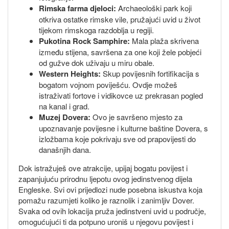
Rimska farma djeloci:
Archaeološki park koji
otkriva ostatke rimske vile, pružajući uvid u život
tijekom rimskoga razdoblja u regiji.
Pukotina Rock Samphire:
Mala plaža skrivena
između stijena, savršena za one koji žele pobjeći
od gužve dok uživaju u miru obale.
Western Heights:
Skup povijesnih fortifikacija s
bogatom vojnom poviješću. Ovdje možeš
istraživati fortove i vidikovce uz prekrasan pogled
na kanal i grad.
Muzej Dovera:
Ovo je savršeno mjesto za
upoznavanje povijesne i kulturne baštine Dovera, s
izložbama koje pokrivaju sve od prapovijesti do
današnjih dana.
Dok istražuješ ove atrakcije, upijaj bogatu povijest i
zapanjujuću prirodnu ljepotu ovog jedinstvenog dijela
Engleske. Svi ovi prijedlozi nude posebna iskustva koja
pomažu razumjeti koliko je raznolik i zanimljiv Dover.
Svaka od ovih lokacija pruža jedinstveni uvid u područje,
omogućujući ti da potpuno uroniš u njegovu povijest i