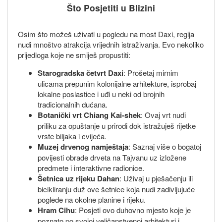
Što Posjetiti u Blizini
Osim što možeš uživati u pogledu na most Daxi, regija
nudi mnoštvo atrakcija vrijednih istraživanja. Evo nekoliko
prijedloga koje ne smiješ propustiti:
Starogradska četvrt Daxi
: Prošetaj mirnim
ulicama prepunim kolonijalne arhitekture, isprobaj
lokalne poslastice i uđi u neki od brojnih
tradicionalnih dućana.
Botanički vrt Chiang Kai-shek
: Ovaj vrt nudi
priliku za opuštanje u prirodi dok istražuješ rijetke
vrste biljaka i cvijeća.
Muzej drvenog namještaja
: Saznaj više o bogatoj
povijesti obrade drveta na Tajvanu uz izložene
predmete i interaktivne radionice.
Šetnica uz rijeku Dahan
: Uživaj u pješačenju ili
bicikliranju duž ove šetnice koja nudi zadivljujuće
poglede na okolne planine i rijeku.
Hram Cihu
: Posjeti ovo duhovno mjesto koje je
poznato po svojoj veličanstvenoj arhitekturi i