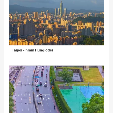
Taipei - hram Hunglodei