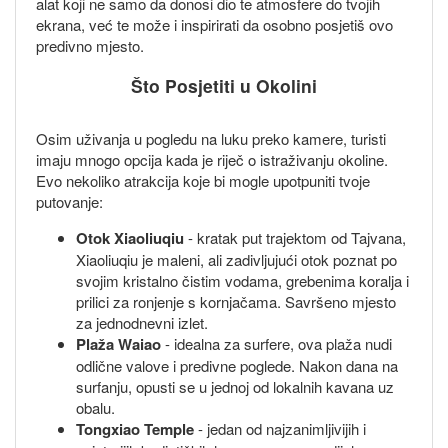
alat koji ne samo da donosi dio te atmosfere do tvojih
ekrana, već te može i inspirirati da osobno posjetiš ovo
predivno mjesto.
Što Posjetiti u Okolini
Osim uživanja u pogledu na luku preko kamere, turisti
imaju mnogo opcija kada je riječ o istraživanju okoline.
Evo nekoliko atrakcija koje bi mogle upotpuniti tvoje
putovanje:
Otok Xiaoliuqiu
- kratak put trajektom od Tajvana,
Xiaoliuqiu je maleni, ali zadivljujući otok poznat po
svojim kristalno čistim vodama, grebenima koralja i
prilici za ronjenje s kornjačama. Savršeno mjesto
za jednodnevni izlet.
Plaža Waiao
- idealna za surfere, ova plaža nudi
odlične valove i predivne poglede. Nakon dana na
surfanju, opusti se u jednoj od lokalnih kavana uz
obalu.
Tongxiao Temple
- jedan od najzanimljivijih i