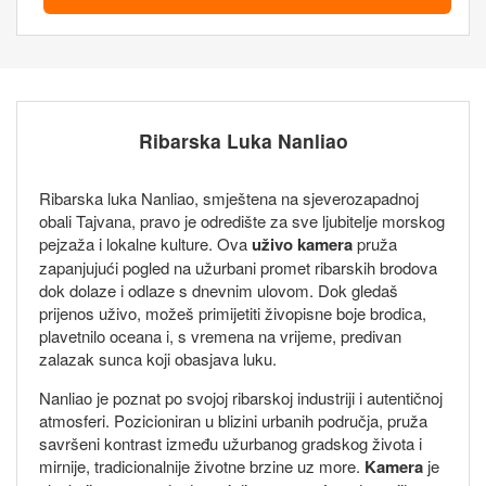
Ribarska Luka Nanliao
Ribarska luka Nanliao, smještena na sjeverozapadnoj
obali Tajvana, pravo je odredište za sve ljubitelje morskog
pejzaža i lokalne kulture. Ova
uživo kamera
pruža
zapanjujući pogled na užurbani promet ribarskih brodova
dok dolaze i odlaze s dnevnim ulovom. Dok gledaš
prijenos uživo, možeš primijetiti živopisne boje brodica,
plavetnilo oceana i, s vremena na vrijeme, predivan
zalazak sunca koji obasjava luku.
Nanliao je poznat po svojoj ribarskoj industriji i autentičnoj
atmosferi. Pozicioniran u blizini urbanih područja, pruža
savršeni kontrast između užurbanog gradskog života i
mirnije, tradicionalnije životne brzine uz more.
Kamera
je