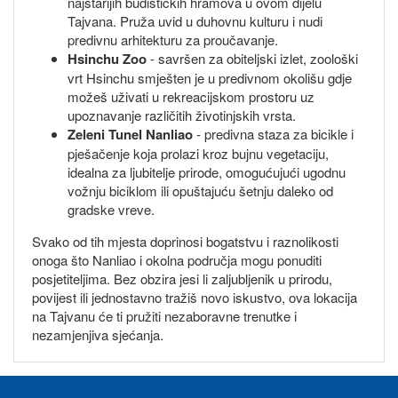
najstarijih budističkih hramova u ovom dijelu
Tajvana. Pruža uvid u duhovnu kulturu i nudi
predivnu arhitekturu za proučavanje.
Hsinchu Zoo
- savršen za obiteljski izlet, zoološki
vrt Hsinchu smješten je u predivnom okolišu gdje
možeš uživati u rekreacijskom prostoru uz
upoznavanje različitih životinjskih vrsta.
Zeleni Tunel Nanliao
- predivna staza za bicikle i
pješačenje koja prolazi kroz bujnu vegetaciju,
idealna za ljubitelje prirode, omogućujući ugodnu
vožnju biciklom ili opuštajuću šetnju daleko od
gradske vreve.
Svako od tih mjesta doprinosi bogatstvu i raznolikosti
onoga što Nanliao i okolna područja mogu ponuditi
posjetiteljima. Bez obzira jesi li zaljubljenik u prirodu,
povijest ili jednostavno tražiš novo iskustvo, ova lokacija
na Tajvanu će ti pružiti nezaboravne trenutke i
nezamjenjiva sjećanja.