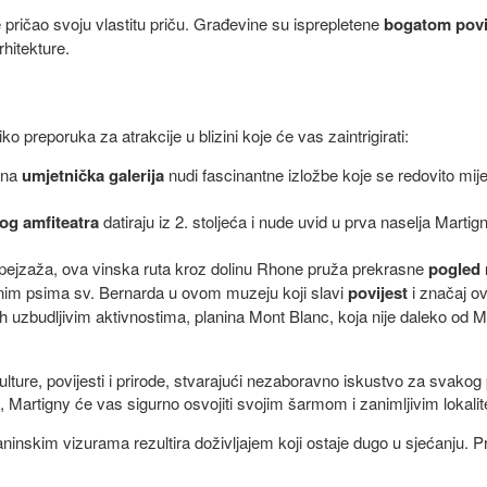
 pričao svoju vlastitu priču. Građevine su isprepletene
bogatom povi
rhitekture.
ko preporuka za atrakcije u blizini koje će vas zaintrigirati:
dna
umjetnička galerija
nudi fascinantne izložbe koje se redovito mije
og amfiteatra
datiraju iz 2. stoljeća i nude uvid u prva naselja Marti
 i pejzaža, ova vinska ruta kroz dolinu Rhone pruža prekrasne
pogled 
nim psima sv. Bernarda u ovom muzeju koji slavi
povijest
i značaj o
h uzbudljivim aktivnostima, planina Mont Blanc, koja nije daleko od M
ture, povijesti i prirode, stvarajući nezaboravno iskustvo za svakog pos
di, Martigny će vas sigurno osvojiti svojim šarmom i zanimljivim lokalit
aninskim vizurama rezultira doživljajem koji ostaje dugo u sjećanju. 