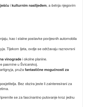
ješću
i
kulturnim naslijeđem
, a šetnja njegovim
njaju, kao i stalne postavke povijesnih automobila
gnyja. Tijekom ljeta, ovdje se održavaju raznovrsni
na vinograde
i okolne planine.
ve pasmine u Švicarskoj.
artignyja, pruža
fantastične mogućnosti za
jetitelja. Bez obzira jeste li zainteresirani za
etima.
Pripremite se za fascinantno putovanje kroz jednu