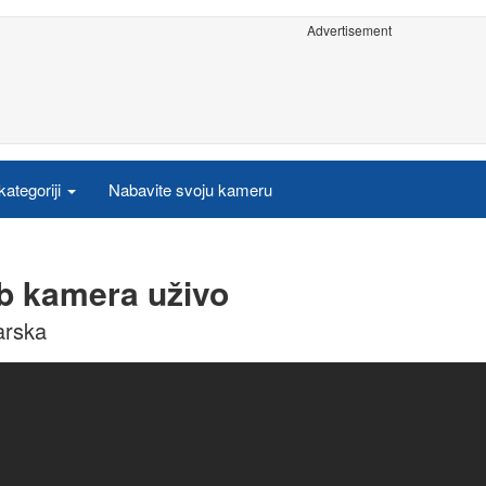
Advertisement
ategoriji
Nabavite svoju kameru
eb kamera uživo
arska