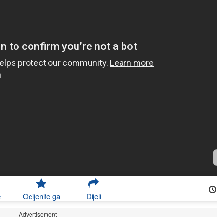
e
Ocijenite ga
Dijeli
Advertisement