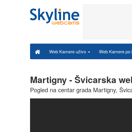
Web Kamere po k
Web Kamere uživo
Martigny - Švicarska w
Pogled na centar grada Martigny, Švic