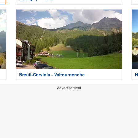
Breuil-Cervinia - Valtournenche
H
Advertisement