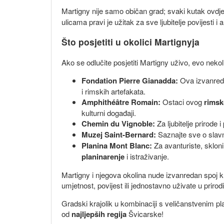
Martigny nije samo običan grad; svaki kutak ovdje
ulicama pravi je užitak za sve ljubitelje povijesti i a
Što posjetiti u okolici Martignyja
Ako se odlučite posjetiti Martigny uživo, evo nekoli
Fondation Pierre Gianadda:
Ova izvanre
i rimskih artefakata.
Amphithéâtre Romain:
Ostaci ovog
rimsk
kulturni događaji.
Chemin du Vignoble:
Za ljubitelje prirode
Muzej Saint-Bernard:
Saznajte sve o slav
Planina Mont Blanc:
Za avanturiste, skloni
planinarenje
i istraživanje.
Martigny i njegova okolina nude izvanredan spoj kul
umjetnost, povijest ili jednostavno uživate u priro
Gradski krajolik u kombinaciji s veličanstvenim pl
od
najljepših regija
Švicarske!