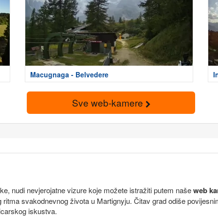
Macugnaga - Belvedere
I
Sve web-kamere
e, nudi nevjerojatne vizure koje možete istražiti putem naše
web ka
 ritma svakodnevnog života u Martignyju. Čitav grad odiše povijesn
icarskog iskustva.