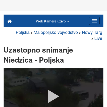
Web Kamere uživo
Poljska
Malopoljsko vojvodstvo
Nowy Targ
Live
Uzastopno snimanje
Niedzica - Poljska