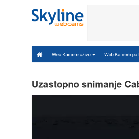
Web Kamere po k
Web Kamere uživo
Uzastopno snimanje Ca