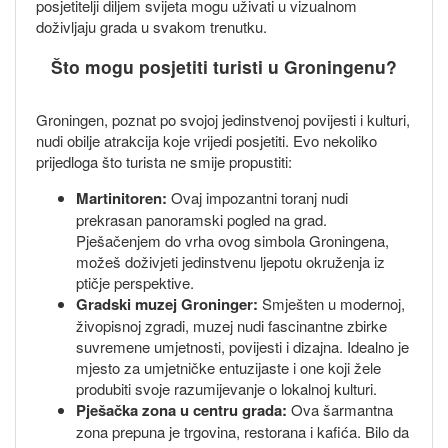
posjetitelji diljem svijeta mogu uživati u vizualnom
doživljaju grada u svakom trenutku.
Što mogu posjetiti turisti u Groningenu?
Groningen, poznat po svojoj jedinstvenoj povijesti i kulturi,
nudi obilje atrakcija koje vrijedi posjetiti. Evo nekoliko
prijedloga što turista ne smije propustiti:
Martinitoren:
Ovaj impozantni toranj nudi
prekrasan panoramski pogled na grad.
Pješačenjem do vrha ovog simbola Groningena,
možeš doživjeti jedinstvenu ljepotu okruženja iz
ptičje perspektive.
Gradski muzej Groninger:
Smješten u modernoj,
živopisnoj zgradi, muzej nudi fascinantne zbirke
suvremene umjetnosti, povijesti i dizajna. Idealno je
mjesto za umjetničke entuzijaste i one koji žele
produbiti svoje razumijevanje o lokalnoj kulturi.
Pješačka zona u centru grada:
Ova šarmantna
zona prepuna je trgovina, restorana i kafića. Bilo da