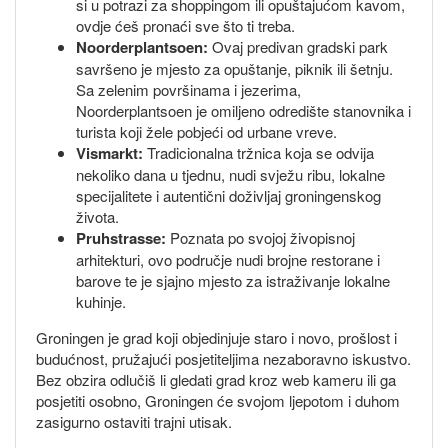
si u potrazi za shoppingom ili opuštajućom kavom,
ovdje ćeš pronaći sve što ti treba.
Noorderplantsoen:
Ovaj predivan gradski park
savršeno je mjesto za opuštanje, piknik ili šetnju.
Sa zelenim površinama i jezerima,
Noorderplantsoen je omiljeno odredište stanovnika i
turista koji žele pobjeći od urbane vreve.
Vismarkt:
Tradicionalna tržnica koja se odvija
nekoliko dana u tjednu, nudi svježu ribu, lokalne
specijalitete i autentični doživljaj groningenskog
života.
Pruhstrasse:
Poznata po svojoj živopisnoj
arhitekturi, ovo područje nudi brojne restorane i
barove te je sjajno mjesto za istraživanje lokalne
kuhinje.
Groningen je grad koji objedinjuje staro i novo, prošlost i
budućnost, pružajući posjetiteljima nezaboravno iskustvo.
Bez obzira odlučiš li gledati grad kroz web kameru ili ga
posjetiti osobno, Groningen će svojom ljepotom i duhom
zasigurno ostaviti trajni utisak.