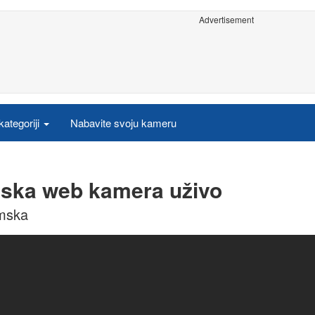
Advertisement
ategoriji
Nabavite svoju kameru
emska web kamera uživo
emska