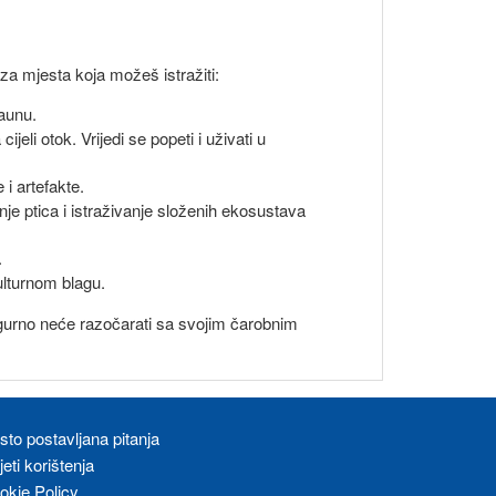
 za mjesta koja možeš istražiti:
faunu.
li otok. Vrijedi se popeti i uživati u
i artefakte.
je ptica i istraživanje složenih ekosustava
.
ulturnom blagu.
gurno neće razočarati sa svojim čarobnim
sto postavljana pitanja
eti korištenja
okie Policy