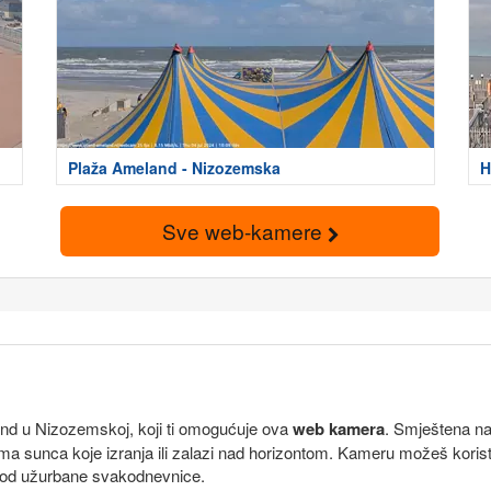
Plaža Ameland - Nizozemska
H
Sve web-kamere
and u Nizozemskoj, koji ti omogućuje ova
web kamera
. Smještena na
ma sunca koje izranja ili zalazi nad horizontom. Kameru možeš koris
g od užurbane svakodnevnice.