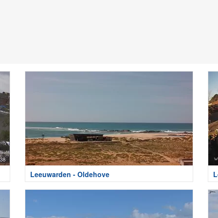
Leeuwarden - Oldehove
L