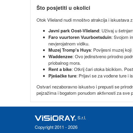
Što posjetiti u okolici
Otok Vlieland nudi mnoštvo atrakcija i iskustava za 
Javni park Oost-Vlieland
: Uživaj u šetnjam
Faro vuurtoren Vuurboetsduin
: Svojom im
nevjerojatnom vidiku.
Muzej Tromp's Huys
: Povijesni muzej koji
Waddenzee
: Ovo jedinstveno prirodno podr
priobalnog mora.
Rent a bike
: Otkrij čari otoka biciklom. Po
Pješačke ture
: Prijavi se za vođene ture i
Ostvari nezaboravno iskustvo i prepusti se priro
pejzažima i bogatom ponudom aktivnosti za sve pos
S.r.l.
Copyright 2011 - 2026