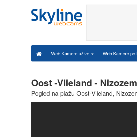
Web Kamere po k
Web Kamere uživo
Oost -Vlieland - Nizoz
Pogled na plažu Oost-Vlieland, Nizoz