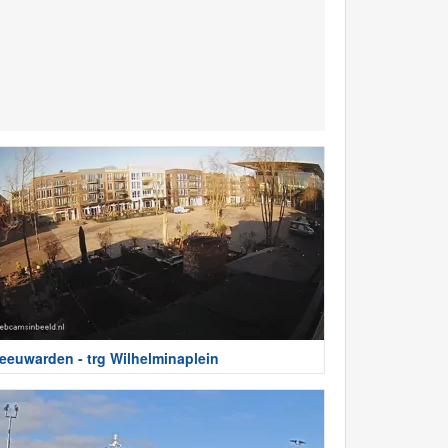
eeuwarden - trg Wilhelminaplein