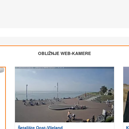
OBLIŽNJE WEB-KAMERE
Šetalište Oost-Vlieland
K