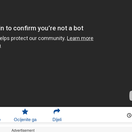
e
Ocijenite ga
Dijeli
Advertisement