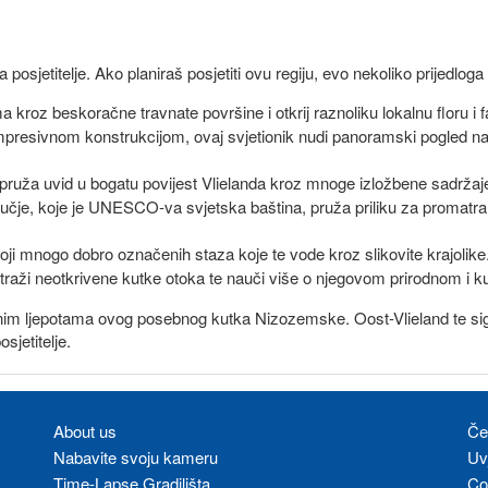
posjetitelje. Ako planiraš posjetiti ovu regiju, evo nekoliko prijedloga
a kroz beskoračne travnate površine i otkrij raznoliku lokalnu floru i 
presivnom konstrukcijom, ovaj svjetionik nudi panoramski pogled na cije
 pruža uvid u bogatu povijest Vlielanda kroz mnoge izložbene sadržaje 
učje, koje je UNESCO-va svjetska baština, pruža priliku za promatran
stoji mnogo dobro označenih staza koje te vode kroz slikovite krajolike
 istraži neotkrivene kutke otoka te nauči više o njegovom prirodnom i k
dnim ljepotama ovog posebnog kutka Nizozemske. Oost-Vlieland te si
jetitelje.
About us
Če
Nabavite svoju kameru
Uvj
Time-Lapse Gradilišta
Co