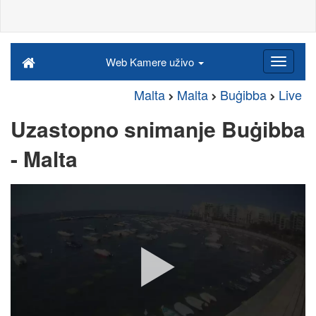
Web Kamere uživo
Malta
Malta
Buġibba
Live
Uzastopno snimanje Buġibba
- Malta