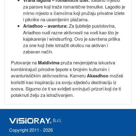
Vrana laguna – romantični izlet:
za parove koji traže romantične trenutke. Lagodio je
mirno mjesto s čamcima koji pružaju privatne izlete
i piknike na usamljenim plažama.
Ariadhoo – avantura:
Za ljubitelje pustolovina,
Ariadhoo nudi razne aktivnosti na vodi kao što je
kajakarenje i windsurfing. Ovo je savršena prilika
za one koji žele istražiti okolicu na aktivan i
zabavan način.
Putovanje na
Maldivima
pruža nevjerojatna iskustva
kombinirajući prirodne ljepote s brojnim kulturnim i
avanturističkim aktivnostima. Kameru
Akasdhoo
možeš
koristiti kao inspiraciju za svoju sljedeću destinaciju iz
snova. Sigurno će ti se svidjeti smirujući prizori koji će ti
potaknuti želju za istraživanjem.
S.r.l.
Copyright 2011 - 2026