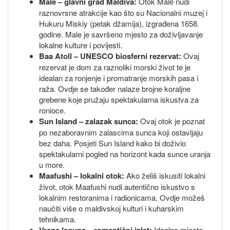
Male – glavni grad Maldiva:
Otok Male nudi
raznovrsne atrakcije kao što su Nacionalni muzej i
Hukuru Miskiy (petak džamija), izgrađena 1658.
godine. Male je savršeno mjesto za doživljavanje
lokalne kulture i povijesti.
Baa Atoll – UNESCO biosferni rezervat:
Ovaj
rezervat je dom za raznoliki morski život te je
idealan za ronjenje i promatranje morskih pasa i
raža. Ovdje se također nalaze brojne koraljne
grebene koje pružaju spektakularna iskustva za
ronioce.
Sun Island – zalazak sunca:
Ovaj otok je poznat
po nezaboravnim zalascima sunca koji ostavljaju
bez daha. Posjeti Sun Island kako bi doživio
spektakularni pogled na horizont kada sunce uranja
u more.
Maafushi – lokalni otok:
Ako želiš iskusiti lokalni
život, otok Maafushi nudi autentično iskustvo s
lokalnim restoranima i radionicama. Ovdje možeš
naučiti više o maldivskoj kulturi i kuharskim
tehnikama.
Idealno mjesto