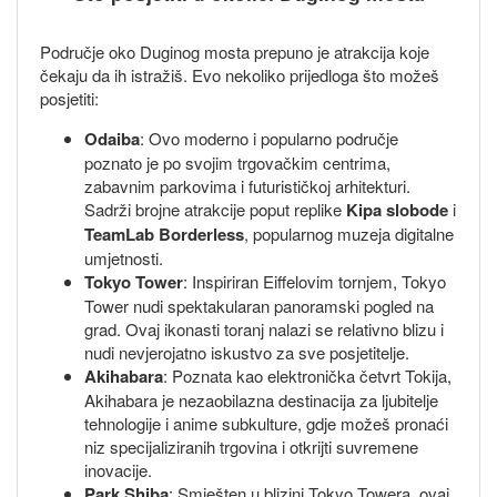
Područje oko Duginog mosta prepuno je atrakcija koje
čekaju da ih istražiš. Evo nekoliko prijedloga što možeš
posjetiti:
Odaiba
: Ovo moderno i popularno područje
poznato je po svojim trgovačkim centrima,
zabavnim parkovima i futurističkoj arhitekturi.
Sadrži brojne atrakcije poput replike
Kipa slobode
i
TeamLab Borderless
, popularnog muzeja digitalne
umjetnosti.
Tokyo Tower
: Inspiriran Eiffelovim tornjem, Tokyo
Tower nudi spektakularan panoramski pogled na
grad. Ovaj ikonasti toranj nalazi se relativno blizu i
nudi nevjerojatno iskustvo za sve posjetitelje.
Akihabara
: Poznata kao elektronička četvrt Tokija,
Akihabara je nezaobilazna destinacija za ljubitelje
tehnologije i anime subkulture, gdje možeš pronaći
niz specijaliziranih trgovina i otkrijti suvremene
inovacije.
Park Shiba
: Smješten u blizini Tokyo Towera, ovaj