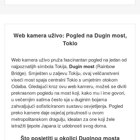
Web kamera uživo: Pogled na Dugin most,
Tokio
Web kamera uživo pruža fascinantan pogled na jedan od
najpoznatijih simbola Tokija,
Dugin most
(Rainbow
Bridge). Smješten u zaljevu Tokiju, ovaj veličanstveni
viseći most spaja centralni Tokio s umjetnim otokom
Odaiba. Gledajući kroz ovu web kameru, možeš se diviti
prekrasnom pogledu na most koji, kako mu i ime govori,
u večernjim satima često sja u duginim bojama
zahvaljujući sofisticiranom sustavu osvjetljenja. Pogled
preko kamere daje osjećaj prisutnosti u ovom
metropolitanskom dragulju, idealan za one koji žele
istražiti ljepote Japana iz udobnosti svog doma.
Što posjetiti u okolici Duginog mosta