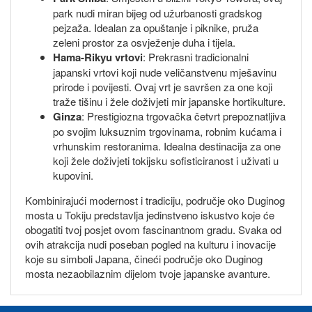
park nudi miran bijeg od užurbanosti gradskog
pejzaža. Idealan za opuštanje i piknike, pruža
zeleni prostor za osvježenje duha i tijela.
Hama-Rikyu vrtovi
: Prekrasni tradicionalni
japanski vrtovi koji nude veličanstvenu mješavinu
prirode i povijesti. Ovaj vrt je savršen za one koji
traže tišinu i žele doživjeti mir japanske hortikulture.
Ginza
: Prestigiozna trgovačka četvrt prepoznatljiva
po svojim luksuznim trgovinama, robnim kućama i
vrhunskim restoranima. Idealna destinacija za one
koji žele doživjeti tokijsku sofisticiranost i uživati u
kupovini.
Kombinirajući modernost i tradiciju, područje oko Duginog
mosta u Tokiju predstavlja jedinstveno iskustvo koje će
obogatiti tvoj posjet ovom fascinantnom gradu. Svaka od
ovih atrakcija nudi poseban pogled na kulturu i inovacije
koje su simboli Japana, čineći područje oko Duginog
mosta nezaobilaznim dijelom tvoje japanske avanture.