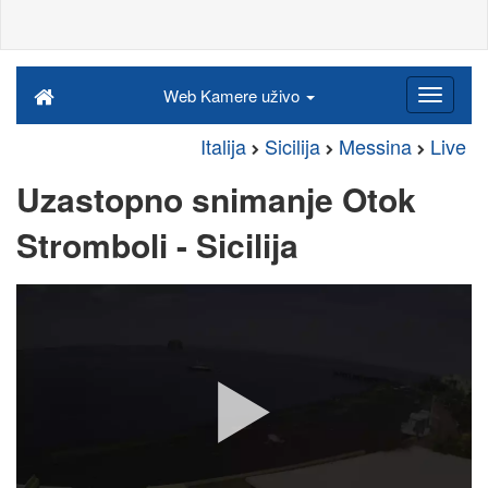
Web Kamere uživo
Italija
Sicilija
Messina
Live
Uzastopno snimanje Otok
Stromboli - Sicilija