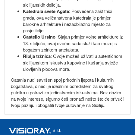
sicilijanskih delicija.
Katedrala svete Agate
: Posvećena zaštitnici
grada, ova veličanstvena katedrala je primjer
barokne arhitekture i nezaobilazno mjesto za
posjetitelje.
Castello Ursino
: Sjajan primjer vojne arhitekture iz
13. stoljeća, ovaj dvorac sada služi kao muzej s
bogatom zbirkom artefakata.
Riblja tržnica
: Ovdje možeš uživati u autentičnom
sicilijanskom iskustvu kupovine i kušanja svježe
ulovljenih plodova mora.
Catania nudi savršen spoj prirodnih ljepota i kulturnih
bogatstava, čineći je idealnim odredištem za svakog
putnika u potrazi za jedinstvenim iskustvima. Bez obzira
na tvoje interese, sigurno ćeš pronaći nešto što će privući
tvoju pažnju i obogatiti tvoje putovanje na Siciliju.
S.r.l.