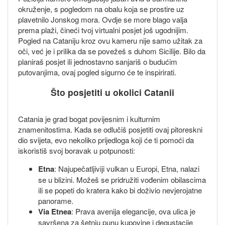
okruženje, s pogledom na obalu koja se prostire uz
plavetnilo Jonskog mora. Ovdje se more blago valja
prema plaži, čineći tvoj virtualni posjet još ugodnijim.
Pogled na Cataniju kroz ovu kameru nije samo užitak za
oči, već je i prilika da se povežeš s duhom Sicilije. Bilo da
planiraš posjet ili jednostavno sanjariš o budućim
putovanjima, ovaj pogled sigurno će te inspirirati.
Što posjetiti u okolici Catanii
Catania je grad bogat povijesnim i kulturnim
znamenitostima. Kada se odlučiš posjetiti ovaj pitoreskni
dio svijeta, evo nekoliko prijedloga koji će ti pomoći da
iskoristiš svoj boravak u potpunosti:
Etna
: Najupečatljiviji vulkan u Europi, Etna, nalazi
se u blizini. Možeš se pridružiti vođenim obilascima
ili se popeti do kratera kako bi doživio nevjerojatne
panorame.
Via Etnea
: Prava avenija elegancije, ova ulica je
savršena za šetnju punu kupovine i degustacije