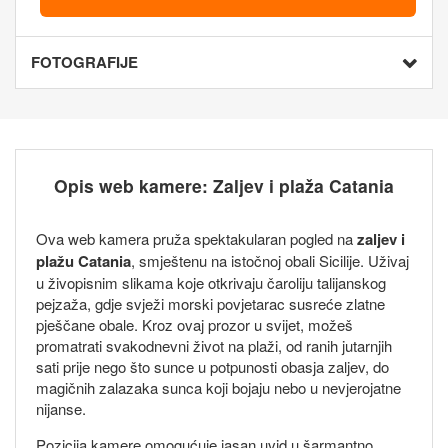
FOTOGRAFIJE
Opis web kamere: Zaljev i plaža Catania
Ova web kamera pruža spektakularan pogled na
zaljev i
plažu Catania
, smještenu na istočnoj obali Sicilije. Uživaj
u živopisnim slikama koje otkrivaju čaroliju talijanskog
pejzaža, gdje svježi morski povjetarac susreće zlatne
pješčane obale. Kroz ovaj prozor u svijet, možeš
promatrati svakodnevni život na plaži, od ranih jutarnjih
sati prije nego što sunce u potpunosti obasja zaljev, do
magičnih zalazaka sunca koji bojaju nebo u nevjerojatne
nijanse.
Pozicija kamere omogućuje jasan uvid u šarmantno