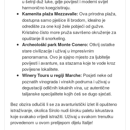
u šetnji duž luke, gdje povijest i moderni svijet
harmonično koegzistiraju.
Kamenita plaža Mezzavalle:
Ova prirodna plaža,
dostupna samo pješice ili brodom, idealno je
odredište za one koji žele pobjeći od gužve.
Kristalno čisto more pruža savršeno okruženje za
opuštanje ili snorkeling.
Archeološki park Monte Conero:
Otkrij ostatke
stare civilizacije i uživaj u impresivnim
panoramama. Ovo je sjajno mjesto za ljubitelje
povijesti i avanture, sa stazama koje te vode kroz
povijesne lokalitete.
Winery Tours u regiji Marche:
Posjeti neke od
poznatih vinograda i vinskih podruma i uživaj u
degustaciji odličnih lokalnih vina, uz autentične
talijanske specijalitete kojih ćeš se dugo sjećati.
Bez obzira odlučiš li se za avanturistički izlet ili opušteno
istraživanje, okolica Sirolo nudi široku paletu iskustava
koje svakako vrijedi istražiti. Uživaj u svakom trenutku
provedenom u ovom prelijepom dijelu Italije!