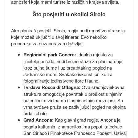
atmosferi koja mami turiste iz različitih krajeva svijeta.
Što posjetiti u okolici Sirolo
Ako planiraš posjetiti Sirolo, regija nudi mnoštvo atrakcija
koje možeš uključiti u svoj itinerar. Evo nekoliko
preporuka za nezaboravan doživljaj:
Regionalni park Conero:
Idealno mjesto za
ljubitelje prirode, nudi brojne staze za planinarenje
kroz bujne šume i uz breathtaking pogled na
Jadransko more. Svakako iskoristi priliku za
fotografiranje jedinstvene flore i faune.
Tvrđava Rocca di Offagna:
Ova srednjovjekovna
struktura omogućuje povratak u prošlost s njenim
autentičnim zidinama i fascinantnim muzejom. Sa
vrha tvrđave pruža se zadivljujući pogled na okolna
brda i obale.
Grad Ancona:
Kao glavni grad regije, Ancona je
bogata kulturnim znamenitostima poput katedrale
San Ciriaco i Pinakoteke Francesco Podesti. Uživaj