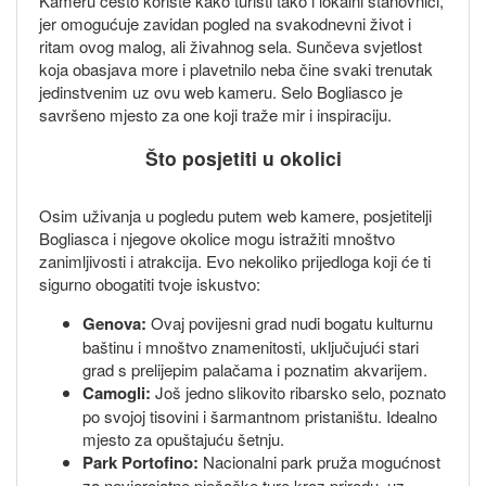
Kameru često koriste kako turisti tako i lokalni stanovnici,
jer omogućuje zavidan pogled na svakodnevni život i
ritam ovog malog, ali živahnog sela. Sunčeva svjetlost
koja obasjava more i plavetnilo neba čine svaki trenutak
jedinstvenim uz ovu web kameru. Selo Bogliasco je
savršeno mjesto za one koji traže mir i inspiraciju.
Što posjetiti u okolici
Osim uživanja u pogledu putem web kamere, posjetitelji
Bogliasca i njegove okolice mogu istražiti mnoštvo
zanimljivosti i atrakcija. Evo nekoliko prijedloga koji će ti
sigurno obogatiti tvoje iskustvo:
Genova:
Ovaj povijesni grad nudi bogatu kulturnu
baštinu i mnoštvo znamenitosti, uključujući stari
grad s prelijepim palačama i poznatim akvarijem.
Camogli:
Još jedno slikovito ribarsko selo, poznato
po svojoj tisovini i šarmantnom pristaništu. Idealno
mjesto za opuštajuću šetnju.
Park Portofino:
Nacionalni park pruža mogućnost
za nevjerojatne pješačke ture kroz prirodu, uz