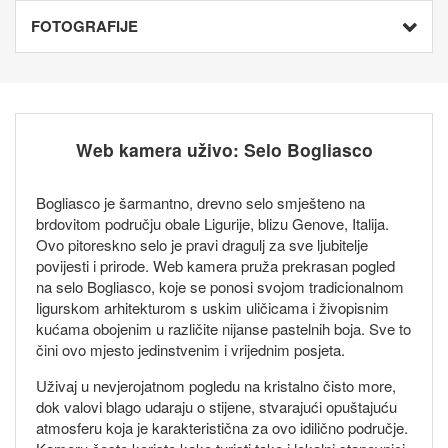
FOTOGRAFIJE
Web kamera uživo: Selo Bogliasco
Bogliasco je šarmantno, drevno selo smješteno na
brdovitom području obale Ligurije, blizu Genove, Italija.
Ovo pitoreskno selo je pravi dragulj za sve ljubitelje
povijesti i prirode. Web kamera pruža prekrasan pogled
na selo Bogliasco, koje se ponosi svojom tradicionalnom
ligurskom arhitekturom s uskim uličicama i živopisnim
kućama obojenim u različite nijanse pastelnih boja. Sve to
čini ovo mjesto jedinstvenim i vrijednim posjeta.
Uživaj u nevjerojatnom pogledu na kristalno čisto more,
dok valovi blago udaraju o stijene, stvarajući opuštajuću
atmosferu koja je karakteristična za ovo idilično područje.