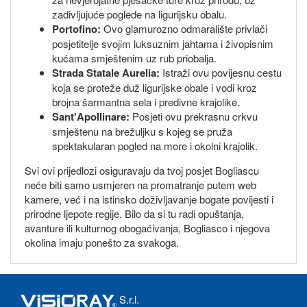
zadivljujuće poglede na ligurijsku obalu.
Portofino:
Ovo glamurozno odmaralište privlači
posjetitelje svojim luksuznim jahtama i živopisnim
kućama smještenim uz rub priobalja.
Strada Statale Aurelia:
Istraži ovu povijesnu cestu
koja se proteže duž ligurijske obale i vodi kroz
brojna šarmantna sela i predivne krajolike.
Sant'Apollinare:
Posjeti ovu prekrasnu crkvu
smještenu na brežuljku s kojeg se pruža
spektakularan pogled na more i okolni krajolik.
Svi ovi prijedlozi osiguravaju da tvoj posjet Bogliascu
neće biti samo usmjeren na promatranje putem web
kamere, već i na istinsko doživljavanje bogate povijesti i
prirodne ljepote regije. Bilo da si tu radi opuštanja,
avanture ili kulturnog obogaćivanja, Bogliasco i njegova
okolina imaju ponešto za svakoga.
S.r.l.