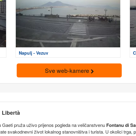
Napulj - Vezuv
C
Sve web-kamere
 Libertà
 Gaeti pruža uživo prijenos pogleda na veličanstvenu
Fontanu di S
e svakodnevni život lokalnog stanovništva i turista. U okolici trga, po