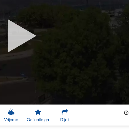
Vrijeme
Ocijenite ga
Dijeli