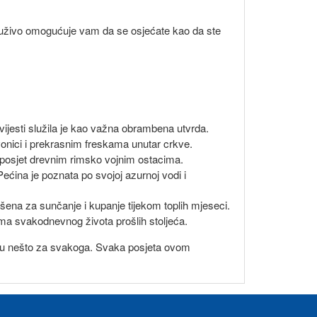
az uživo omogućuje vam da se osjećate kao da ste
vijesti služila je kao važna obrambena utvrda.
vonici i prekrasnim freskama unutar crkve.
o i posjet drevnim rimsko vojnim ostacima.
ćina je poznata po svojoj azurnoj vodi i
ršena za sunčanje i kupanje tijekom toplih mjeseci.
ima svakodnevnog života prošlih stoljeća.
a imaju nešto za svakoga. Svaka posjeta ovom