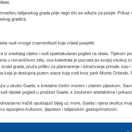
itete.
atmosferu talijanskog grada prije nego što se odluče za posjet. Prik
nskog gradića.
ta nudi mnoge znamenitosti koje vrijedi posjetiti:
ra iz srednjeg vijeka i nudi spektakularan pogled na obalu. Tijekom po
ena u romaničkom stilu, ova katedrala je poznata po svojoj visokoj z
e iznad grada, pruža priliku za planinarenje i istraživanje prirode, ka
a koja je dostupna putem staze koja vodi kroz park Monte Orlando. Pe
laža u okolici Gaete, s kristalno čistim morem i zlatnim pijeskom. Sav
udi rijedak pogled u prošlost Gaete, s izloženim artefaktima i prikaz
e ili jednostavno tražiš opuštajući bijeg uz more, Gaeta i njena okolic
tvo ispunjeno kulturom, ljepotom i talijanskim gostoprimstvom.