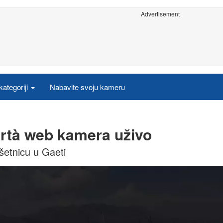
Advertisement
ategoriji
Nabavite svoju kameru
bertà web kamera uživo
šetnicu u Gaeti