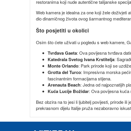
restoranima koji nude autentične talijanske specijal
Web kamera je idealna za one koji žele doživjeti 
dio dinamičnog života ovog šarmantnog meditera
Što posjetiti u okolici
Osim što ćete uživati u pogledu s web kamere, Gae
Tvrđava Gaeta
: Ova povijesna tvrđava dati
Katedrala Svetog Ivana Krstitelja
: Sagrađ
Monte Orlando
: Park prirode koji se uzdiž
Grotta del Turco
: Impresivna morska pećin
fascinantnim formacijama stijena.
Arenauta Beach
: Jedna od najpoznatijih p
Kuća Lucije Božidar
: Ova povijesna kuća n
Bez obzira na to jesi li ljubitelj povijesti, prirod
prekrasnom dijelu Italije pruža nezaboravno iskus