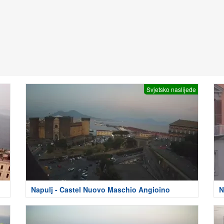
Svjetsko naslijeđe
Napulj - Castel Nuovo Maschio Angioino
N