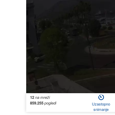
12
na mreži
859.255
pogledi
Uzastopno
snimanje