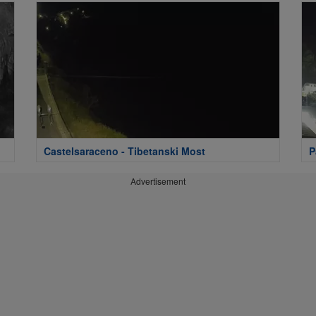
Castelsaraceno - Tibetanski Most
P
Advertisement