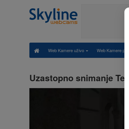
Web Kamere po k
Web Kamere uživo
Uzastopno snimanje Teg