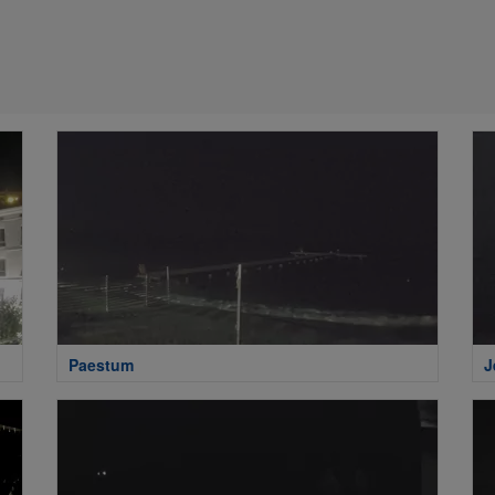
Paestum
J