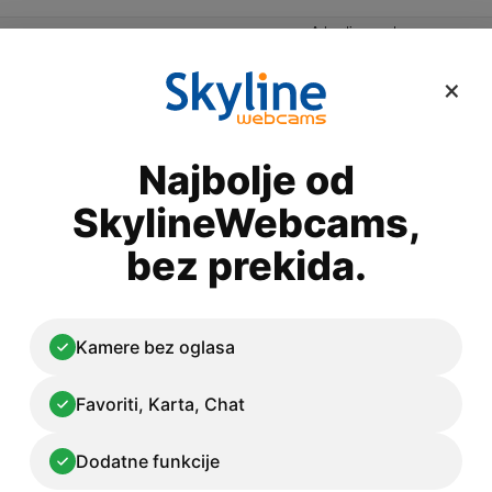
Advertisement
×
Najbolje od
ategoriji
Nabavite svoju kameru
SkylineWebcams,
bez prekida.
giano - Trg San Cono
Kamere bez oglasa
Favoriti, Karta, Chat
Dodatne funkcije