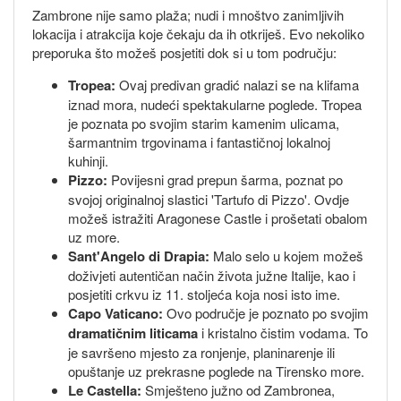
Zambrone nije samo plaža; nudi i mnoštvo zanimljivih
lokacija i atrakcija koje čekaju da ih otkriješ. Evo nekoliko
preporuka što možeš posjetiti dok si u tom području:
Tropea:
Ovaj predivan gradić nalazi se na klifama
iznad mora, nudeći spektakularne poglede. Tropea
je poznata po svojim starim kamenim ulicama,
šarmantnim trgovinama i fantastičnoj lokalnoj
kuhinji.
Pizzo:
Povijesni grad prepun šarma, poznat po
svojoj originalnoj slastici 'Tartufo di Pizzo'. Ovdje
možeš istražiti Aragonese Castle i prošetati obalom
uz more.
Sant'Angelo di Drapia:
Malo selo u kojem možeš
doživjeti autentičan način života južne Italije, kao i
posjetiti crkvu iz 11. stoljeća koja nosi isto ime.
Capo Vaticano:
Ovo područje je poznato po svojim
dramatičnim liticama
i kristalno čistim vodama. To
je savršeno mjesto za ronjenje, planinarenje ili
opuštanje uz prekrasne poglede na Tirensko more.
Le Castella:
Smješteno južno od Zambronea,