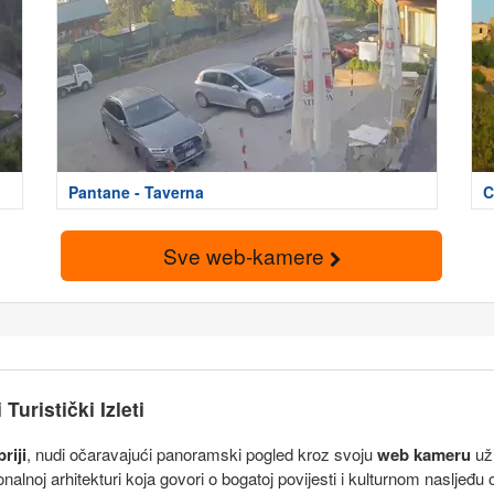
Pantane - Taverna
C
Sve web-kamere
uristički Izleti
riji
, nudi očaravajući panoramski pogled kroz svoju
web kameru
uži
ionalnoj arhitekturi koja govori o bogatoj povijesti i kulturnom naslj