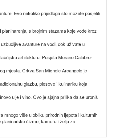
nture. Evo nekoliko prijedloga što možete posjetiti
ode i planinarenja, s brojnim stazama koje vode kroz
 uzbudljive avanture na vodi, dok uživate u
alabrijsku arhitekturu. Posjeta Morano Calabro-
 ovog mjesta. Crkva San Michele Arcangelo je
radicionalnu glazbu, plesove i kulinariku koja
vo ulje i vino. Ovo je sjajna prilika da se uroniš
mnogo više u obliku prirodnih ljepota i kulturnih
 planinarske čizme, kameru i želju za