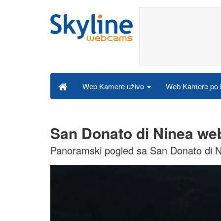
Web Kamere po k
Web Kamere uživo
San Donato di Ninea we
Panoramski pogled sa San Donato di Ni