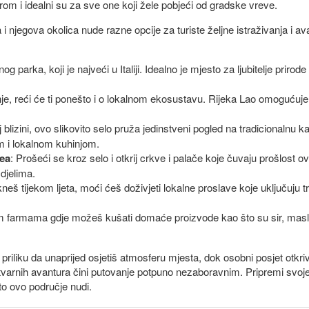
mirom i idealni su za sve one koji žele pobjeći od gradske vreve.
egova okolica nude razne opcije za turiste željne istraživanja i ava
og parka, koji je najveći u Italiji. Idealno je mjesto za ljubitelje prir
nje, reći će ti ponešto i o lokalnom ekosustavu. Rijeka Lao omogućuje
blizini, ovo slikovito selo pruža jedinstveni pogled na tradicionalnu k
 i lokalnom kuhinjom.
nea
: Prošeći se kroz selo i otkrij crkve i palače koje čuvaju prošlost
djelima.
neš tijekom ljeta, moći ćeš doživjeti lokalne proslave koje uključuju t
im farmama gdje možeš kušati domaće proizvode kao što su sir, maslino
iku da unaprijed osjetiš atmosferu mjesta, dok osobni posjet otkriva 
tvarnih avantura čini putovanje potpuno nezaboravnim. Pripremi svoje
to ovo područje nudi.