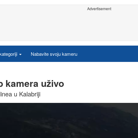
Advertisement
ategoriji
Nabavite svoju kameru
b kamera uživo
nea u Kalabriji