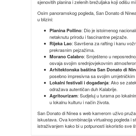
sjenovitih planina i zelenih brežuljaka koji odišu 
Osim panoramskog pogleda, San Donato di Ninea i nj
u blizini:
Planina Pollino
: Dio je istoimenog nacionaln
netaknutu prirodu i fascinantne pejzaže.
Rijeka Lao
: Savršena za rafting i kanu vož
prekrasnim pejzažima.
Morano Calabro
: Smješteno u neposrednoj 
osvaja svojim srednjovjekovnim atmosferom
Arhitektonska baština San Donato di Ni
posebno impresivna sa svojim umjetničkim 
Lokalni festivali i događanja
: Ako se zatek
odražava autentičan duh Kalabrije.
Agritourizam
: Sudjeluj u turama po lokaln
u lokalnu kulturu i način života.
San Donato di Ninea s web kamerom uživo pruža pril
iskustava. Ova kombinacija virtualnog pogleda i s
istraživanjem kako bi u potpunosti iskoristio sve š