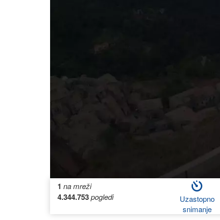
1
na mreži
4.344.753
pogledi
Uzastopno
snimanje