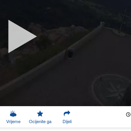
Vrijeme
Ocijenite ga
Dijeli