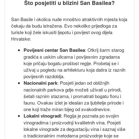
Što posjetiti u blizini San Basilea?
San Basile i okolica nude mnoštvo atraktivnih mjesta koja
čekaju da budu istražena. Evo nekoliko prijedloga za
turiste koji žele iskusiti ljepotu i povijest ovog dijela
Hrvatske:
Povijesni centar San Basilea
: Otkrij šarm starog
gradića s uskim ulicama i povijesnim zgradama
koje pričaju bogatu prošlost regije. Prošetaj se i
uživaj u pogledu na arhitekturu koja datira iz raznih
povijesnih razdoblja.
Nacionalni park
: Posjeti jedan od obližnjih
nacionalnih parkova gdje možeš uživati u prirodi,
šetati raznim stazama, i promatrati bogatu floru i
faunu. Ovakav izlet je idealan za ljubitelje prirode i
one koji traže miran bijeg od svakodnevice.
Lokalni vinogradi
: Regija je poznata po svojim
vinogradima i proizvodnji kvalitetnih vina. Posjeti
lokalne vinograde za degustaciju vina i saznaj više
o tradicionalnim metodama proizvodnje koje se