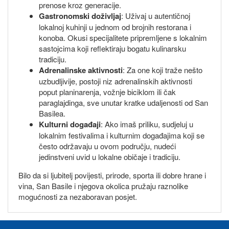
prenose kroz generacije.
Gastronomski doživljaj
: Uživaj u autentičnoj
lokalnoj kuhinji u jednom od brojnih restorana i
konoba. Okusi specijalitete pripremljene s lokalnim
sastojcima koji reflektiraju bogatu kulinarsku
tradiciju.
Adrenalinske aktivnosti
: Za one koji traže nešto
uzbudljivije, postoji niz adrenalinskih aktivnosti
poput planinarenja, vožnje biciklom ili čak
paraglajdinga, sve unutar kratke udaljenosti od San
Basilea.
Kulturni događaji
: Ako imaš priliku, sudjeluj u
lokalnim festivalima i kulturnim događajima koji se
često održavaju u ovom području, nudeći
jedinstveni uvid u lokalne običaje i tradiciju.
Bilo da si ljubitelj povijesti, prirode, sporta ili dobre hrane i
vina, San Basile i njegova okolica pružaju raznolike
mogućnosti za nezaboravan posjet.