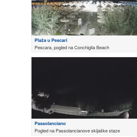
Plaža u Pescari
Pescara, pogled na Conchiglia Beach
Passolanciano
Pogled na Passolancianove skijaške staze