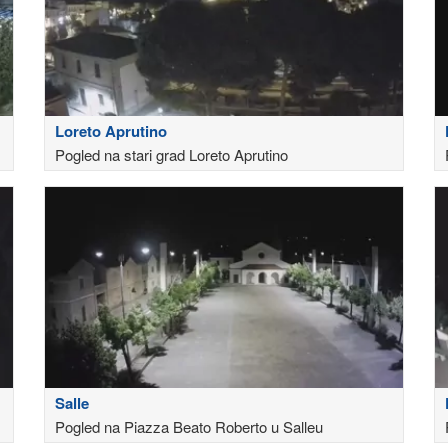
Loreto Aprutino
Pogled na stari grad Loreto Aprutino
Salle
Pogled na Piazza Beato Roberto u Salleu