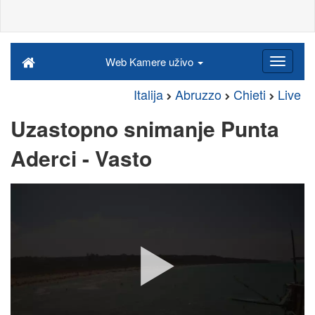
Web Kamere uživo
Italija
Abruzzo
Chieti
Live
Uzastopno snimanje Punta
Aderci - Vasto