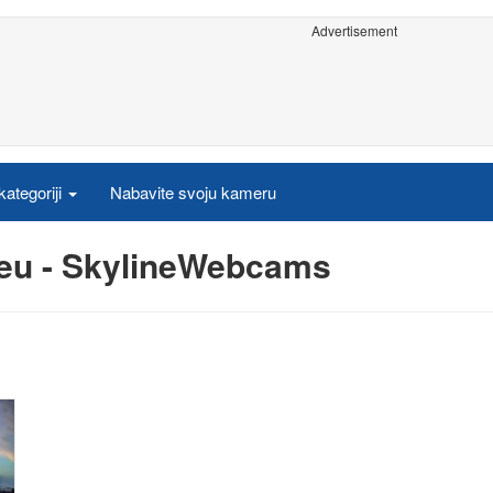
Advertisement
ategoriji
Nabavite svoju kameru
reu - SkylineWebcams