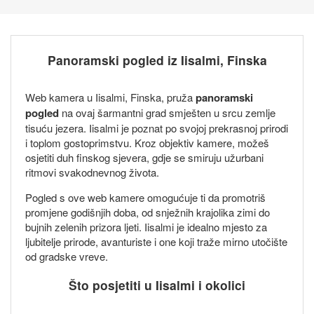
Panoramski pogled iz Iisalmi, Finska
Web kamera u Iisalmi, Finska, pruža
panoramski
pogled
na ovaj šarmantni grad smješten u srcu zemlje
tisuću jezera. Iisalmi je poznat po svojoj prekrasnoj prirodi
i toplom gostoprimstvu. Kroz objektiv kamere, možeš
osjetiti duh finskog sjevera, gdje se smiruju užurbani
ritmovi svakodnevnog života.
Pogled s ove web kamere omogućuje ti da promotriš
promjene godišnjih doba, od snježnih krajolika zimi do
bujnih zelenih prizora ljeti. Iisalmi je idealno mjesto za
ljubitelje prirode, avanturiste i one koji traže mirno utočište
od gradske vreve.
Što posjetiti u Iisalmi i okolici