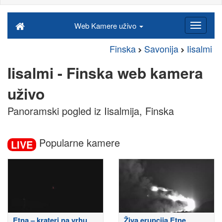
Web Kamere uživo
Finska
Savonija
Iisalmi
Iisalmi - Finska web kamera
uživo
Panoramski pogled iz Iisalmija, Finska
Popularne kamere
LIVE
Etna – krateri na vrhu
Živa erupcija Etne