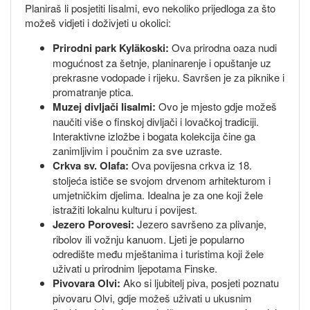
Planiraš li posjetiti Iisalmi, evo nekoliko prijedloga za što
možeš vidjeti i doživjeti u okolici:
Prirodni park Kyläkoski:
Ova prirodna oaza nudi
mogućnost za šetnje, planinarenje i opuštanje uz
prekrasne vodopade i rijeku. Savršen je za piknike i
promatranje ptica.
Muzej divljači Iisalmi:
Ovo je mjesto gdje možeš
naučiti više o finskoj divljači i lovačkoj tradiciji.
Interaktivne izložbe i bogata kolekcija čine ga
zanimljivim i poučnim za sve uzraste.
Crkva sv. Olafa:
Ova povijesna crkva iz 18.
stoljeća ističe se svojom drvenom arhitekturom i
umjetničkim djelima. Idealna je za one koji žele
istražiti lokalnu kulturu i povijest.
Jezero Porovesi:
Jezero savršeno za plivanje,
ribolov ili vožnju kanuom. Ljeti je popularno
odredište među mještanima i turistima koji žele
uživati u prirodnim ljepotama Finske.
Pivovara Olvi:
Ako si ljubitelj piva, posjeti poznatu
pivovaru Olvi, gdje možeš uživati u ukusnim