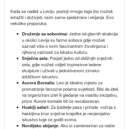
Kada se nađeš u Leviju, postoji mnogo toga što možeš
istražiti i doživjeti, osim same sjedežnice i skijanja. Evo
nekoliko preporuka:
Druženje sa sobovima:
Jedna od glavnih atrakcija
u okolici Levija su farme sobova gdje možeš
saznati više o ovim fascinantnim životinjama i
njihovoj važnosti za lokalnu kulturu.
Snježna sela:
Posjeti jedno od obližnjih snježnih
sela, gdje možeš vidjeti impresivne ledene
skulpture i uživati u jedinstvenom zimsko-
arktičkom iskustvu.
Aurora Borealis:
Levi je idealno mjesto za
promatranje famozne polarna svjetlosti. Bilo da ideš
na organizirani izlet ili gledanje na vlastitu inicijativu,
prizor Aurore borealis bit će nezaboravan.
Huskiji safari:
Za ljubitelje pasa i prirode, vožnja s
haskijima kroz snježne krajolike je nevjerojatno
iskustvo koje će goditi svima.
Nordijsko skijanje:
Ako si zainteresiran za nešto