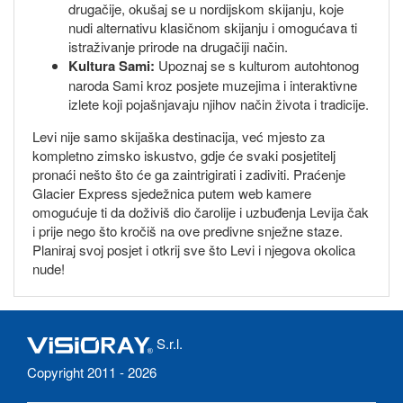
drugačije, okušaj se u nordijskom skijanju, koje
nudi alternativu klasičnom skijanju i omogućava ti
istraživanje prirode na drugačiji način.
Kultura Sami:
Upoznaj se s kulturom autohtonog
naroda Sami kroz posjete muzejima i interaktivne
izlete koji pojašnjavaju njihov način života i tradicije.
Levi nije samo skijaška destinacija, već mjesto za
kompletno zimsko iskustvo, gdje će svaki posjetitelj
pronaći nešto što će ga zaintrigirati i zadiviti. Praćenje
Glacier Express sjedežnica putem web kamere
omogućuje ti da doživiš dio čarolije i uzbuđenja Levija čak
i prije nego što kročiš na ove predivne snježne staze.
Planiraj svoj posjet i otkrij sve što Levi i njegova okolica
nude!
S.r.l.
Copyright 2011 - 2026