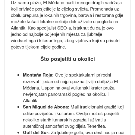
Uz samu plažu, El Médano nudi i mnogo drugih sadržaja
koji privlače posjetitelje iz cijelog svijeta. Promenada uz
obalu prepuna je lokalnih trgovina, barova i restorana gdje
možete kušati lokalne delicije dok uživate u pogledu na
Atlantik. Kao specijalist SEO-a, istaknut ću da je ovo
jedno od najbolje ocijenjenih mjesta za ljubitelje
windsurfinga i kitesurfinga, zbog vjetrova koji su prisutni
gotovo tijekom cijele godine.
Što posjetiti u okolici
Montaña Roja:
Ovo je spektakularni prirodni
rezervat i jedan od najprepoznatljivijih obilježja El
Médana. Uspon na ovaj vulkanski krater pruža
nevjerojatan panoramski pogled na okolicu i
Atlantik.
San Miguel de Abona:
Mali tradicionalni gradić koji
odiše poviješću i kulturom. Ovdje možeš posjetiti
nekoliko starih kanarskih zgrada i uživati u
autentičnoj atmosferi ovog dijela Tenerifea.
Golf del Sur:
Za ljubitelje golfa, ova destinacija nudi