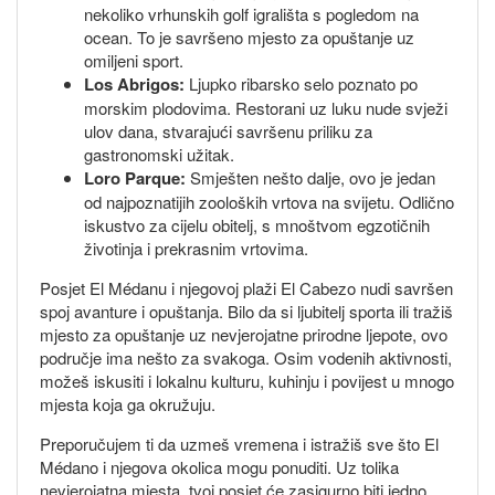
nekoliko vrhunskih golf igrališta s pogledom na
ocean. To je savršeno mjesto za opuštanje uz
omiljeni sport.
Los Abrigos:
Ljupko ribarsko selo poznato po
morskim plodovima. Restorani uz luku nude svježi
ulov dana, stvarajući savršenu priliku za
gastronomski užitak.
Loro Parque:
Smješten nešto dalje, ovo je jedan
od najpoznatijih zooloških vrtova na svijetu. Odlično
iskustvo za cijelu obitelj, s mnoštvom egzotičnih
životinja i prekrasnim vrtovima.
Posjet El Médanu i njegovoj plaži El Cabezo nudi savršen
spoj avanture i opuštanja. Bilo da si ljubitelj sporta ili tražiš
mjesto za opuštanje uz nevjerojatne prirodne ljepote, ovo
područje ima nešto za svakoga. Osim vodenih aktivnosti,
možeš iskusiti i lokalnu kulturu, kuhinju i povijest u mnogo
mjesta koja ga okružuju.
Preporučujem ti da uzmeš vremena i istražiš sve što El
Médano i njegova okolica mogu ponuditi. Uz tolika
nevjerojatna mjesta, tvoj posjet će zasigurno biti jedno