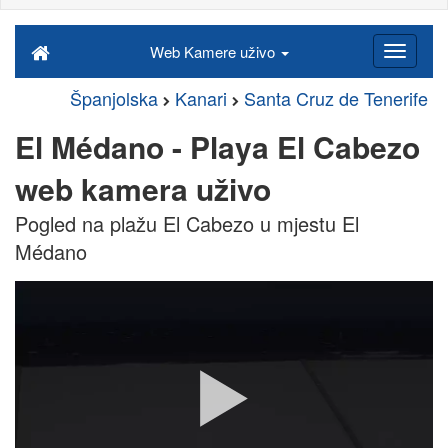
Web Kamere uživo
Španjolska
Kanari
Santa Cruz de Tenerife
El Médano - Playa El Cabezo
web kamera uživo
Pogled na plažu El Cabezo u mjestu El
Médano