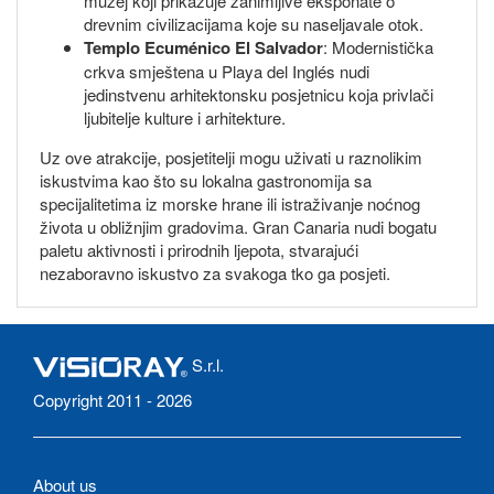
muzej koji prikazuje zanimljive eksponate o
drevnim civilizacijama koje su naseljavale otok.
Templo Ecuménico El Salvador
: Modernistička
crkva smještena u Playa del Inglés nudi
jedinstvenu arhitektonsku posjetnicu koja privlači
ljubitelje kulture i arhitekture.
Uz ove atrakcije, posjetitelji mogu uživati u raznolikim
iskustvima kao što su lokalna gastronomija sa
specijalitetima iz morske hrane ili istraživanje noćnog
života u obližnjim gradovima. Gran Canaria nudi bogatu
paletu aktivnosti i prirodnih ljepota, stvarajući
nezaboravno iskustvo za svakoga tko ga posjeti.
S.r.l.
Copyright 2011 - 2026
About us