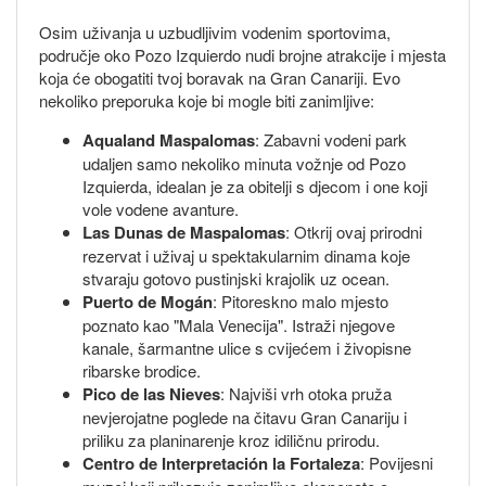
Osim uživanja u uzbudljivim vodenim sportovima,
područje oko Pozo Izquierdo nudi brojne atrakcije i mjesta
koja će obogatiti tvoj boravak na Gran Canariji. Evo
nekoliko preporuka koje bi mogle biti zanimljive:
Aqualand Maspalomas
: Zabavni vodeni park
udaljen samo nekoliko minuta vožnje od Pozo
Izquierda, idealan je za obitelji s djecom i one koji
vole vodene avanture.
Las Dunas de Maspalomas
: Otkrij ovaj prirodni
rezervat i uživaj u spektakularnim dinama koje
stvaraju gotovo pustinjski krajolik uz ocean.
Puerto de Mogán
: Pitoreskno malo mjesto
poznato kao "Mala Venecija". Istraži njegove
kanale, šarmantne ulice s cvijećem i živopisne
ribarske brodice.
Pico de las Nieves
: Najviši vrh otoka pruža
nevjerojatne poglede na čitavu Gran Canariju i
priliku za planinarenje kroz idiličnu prirodu.
Centro de Interpretación la Fortaleza
: Povijesni