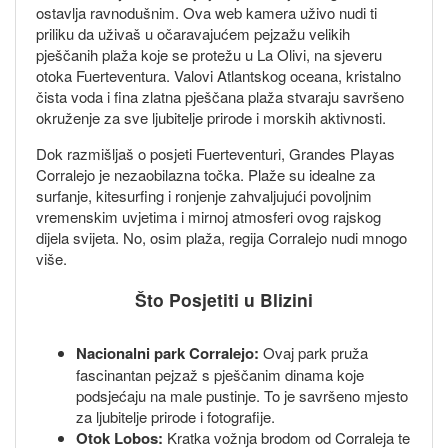
ostavlja ravnodušnim. Ova web kamera uživo nudi ti
priliku da uživaš u očaravajućem pejzažu velikih
pješčanih plaža koje se protežu u La Olivi, na sjeveru
otoka Fuerteventura. Valovi Atlantskog oceana, kristalno
čista voda i fina zlatna pješčana plaža stvaraju savršeno
okruženje za sve ljubitelje prirode i morskih aktivnosti.
Dok razmišljaš o posjeti Fuerteventuri, Grandes Playas
Corralejo je nezaobilazna točka. Plaže su idealne za
surfanje, kitesurfing i ronjenje zahvaljujući povoljnim
vremenskim uvjetima i mirnoj atmosferi ovog rajskog
dijela svijeta. No, osim plaža, regija Corralejo nudi mnogo
više.
Što Posjetiti u Blizini
Nacionalni park Corralejo:
Ovaj park pruža
fascinantan pejzaž s pješčanim dinama koje
podsjećaju na male pustinje. To je savršeno mjesto
za ljubitelje prirode i fotografije.
Otok Lobos:
Kratka vožnja brodom od Corraleja te