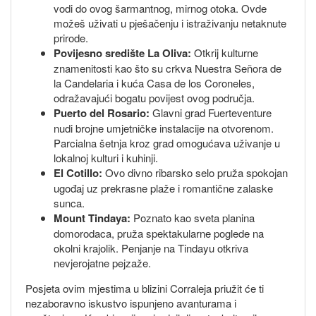
vodi do ovog šarmantnog, mirnog otoka. Ovde
možeš uživati u pješačenju i istraživanju netaknute
prirode.
Povijesno središte La Oliva:
Otkrij kulturne
znamenitosti kao što su crkva Nuestra Señora de
la Candelaria i kuća Casa de los Coroneles,
odražavajući bogatu povijest ovog područja.
Puerto del Rosario:
Glavni grad Fuerteventure
nudi brojne umjetničke instalacije na otvorenom.
Parcialna šetnja kroz grad omogućava uživanje u
lokalnoj kulturi i kuhinji.
El Cotillo:
Ovo divno ribarsko selo pruža spokojan
ugođaj uz prekrasne plaže i romantične zalaske
sunca.
Mount Tindaya:
Poznato kao sveta planina
domorodaca, pruža spektakularne poglede na
okolni krajolik. Penjanje na Tindayu otkriva
nevjerojatne pejzaže.
Posjeta ovim mjestima u blizini Corraleja priužit će ti
nezaboravno iskustvo ispunjeno avanturama i