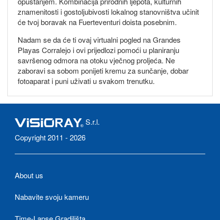
opuštanjem. Kombinacija prirodnih ljepota, kulturnih
znamenitosti i gostoljubivosti lokalnog stanovništva učinit
će tvoj boravak na Fuerteventuri doista posebnim.
Nadam se da će ti ovaj virtualni pogled na Grandes
Playas Corralejo i ovi prijedlozi pomoći u planiranju
savršenog odmora na otoku vječnog proljeća. Ne
zaboravi sa sobom ponijeti kremu za sunčanje, dobar
fotoaparat i puni uživati u svakom trenutku.
S.r.l.
Copyright 2011 - 2026
About us
Nabavite svoju kameru
Time-Lapse Gradilišta