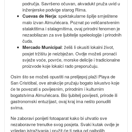
područja. Savršeno očuvan, akvadukt pruža uvid u
inženjerske podvige starog Rima.
Cuevas de Nerja
: spektakularne špilje smještene
malo izvan Almuñécara. Poznat po veličanstvenim
stalaktitima i stalagmitima, ovaj prirodni fenomen je
nezaobilazan za sve ljubitelje speleologije i prirodnih
čuda.
Mercado Municipal
: želiš li okusiti lokalni život,
posjet tržištu je neizbježan. Ovdje možeš pronaći
svježe voće, povrće, morske delicije i tradicionalne
proizvode koje lokalci rado preporučuju.
Osim što se možeš opustiti na prelijepoj plaži Playa de
San Cristóbal, ove atrakcije pružaju bogato iskustvo koje
će te povezati s povijesnim, prirodnim i kulturnim
bogatstvima Almuñécara. Bio ljubitelj povijesti, prirode ili
gastronomski entuzijast, ovaj kraj ima nešto ponuditi
svima.
Ne zaboravi ponijeti fotoaparat kako bi uhvatio sve
nezaboravne trenutke svog posjeta. Svaki kutak ovdje je
vrijedan istraživanja i pružit će ti neka od najboljih