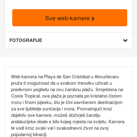
Sve web-kamere
FOTOGRAFIJE
Web kamera na Playa de San Cristóbal u Almuñécaru
pruža ti mogućnost da u svakom trenutku uživaš u
predivnom pogledu na ovu čarobnu plažu. Smještena na
Costa Tropical, ova plaža je poznata po kristalno čistom
moru i finom pijesku, što je čini savršenom destinacijom
za sve ljubitelje sunčanja i mora. Promatrajući kroz
objektiv ove kamere, možeš doživjeti čaroliju
andaluzijske obale s bilo kojeg mjesta na svijetu. Kamera
te vodi kroz svaki val i svakodnevni život na ovoj
popularnoj lokaciji.