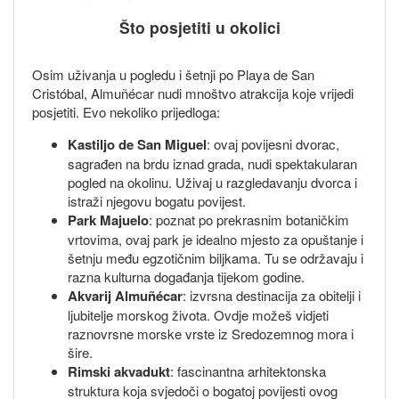
Što posjetiti u okolici
Osim uživanja u pogledu i šetnji po Playa de San
Cristóbal, Almuñécar nudi mnoštvo atrakcija koje vrijedi
posjetiti. Evo nekoliko prijedloga:
Kastiljo de San Miguel
: ovaj povijesni dvorac,
sagrađen na brdu iznad grada, nudi spektakularan
pogled na okolinu. Uživaj u razgledavanju dvorca i
istraži njegovu bogatu povijest.
Park Majuelo
: poznat po prekrasnim botaničkim
vrtovima, ovaj park je idealno mjesto za opuštanje i
šetnju među egzotičnim biljkama. Tu se održavaju i
razna kulturna događanja tijekom godine.
Akvarij Almuñécar
: izvrsna destinacija za obitelji i
ljubitelje morskog života. Ovdje možeš vidjeti
raznovrsne morske vrste iz Sredozemnog mora i
šire.
Rimski akvadukt
: fascinantna arhitektonska
struktura koja svjedoči o bogatoj povijesti ovog