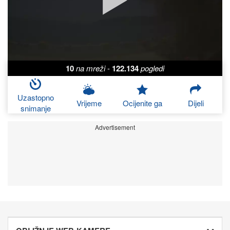
10
na mreži
-
122.134
pogledi
Uzastopno
Vrijeme
Ocijenite ga
Dijeli
snimanje
Advertisement