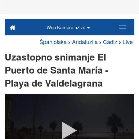
Web Kamere uživo
Španjolska
Andaluzija
Cádiz
Live
Uzastopno snimanje El
Puerto de Santa María -
Playa de Valdelagrana