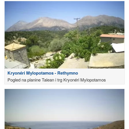
Kryonéri Mylopotamos - Rethymno
Pogled na planine Talean i trg Kryonéri Mylopotamos