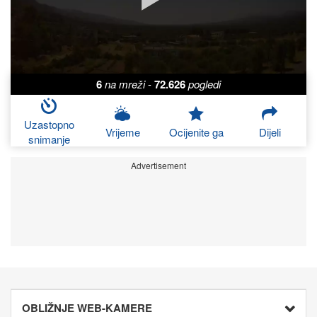
6
na mreži
-
72.626
pogledi
Uzastopno
Vrijeme
Ocijenite ga
Dijeli
snimanje
Advertisement
OBLIŽNJE WEB-KAMERE