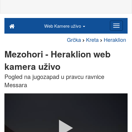
Web Kamere uživo
Grčka
Kreta
Heraklion
Mezohori - Heraklion web
kamera uživo
Pogled na jugozapad u pravcu ravnice
Messara