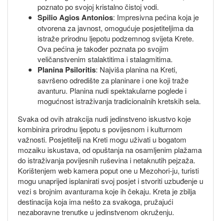
poznato po svojoj kristalno čistoj vodi.
Spilio Agios Antonios
: Impresivna pećina koja je
otvorena za javnost, omogućuje posjetiteljima da
istraže prirodnu ljepotu podzemnog svijeta Krete.
Ova pećina je također poznata po svojim
veličanstvenim stalaktitima i stalagmitima.
Planina Psiloritis
: Najviša planina na Kreti,
savršeno odredište za planinare i one koji traže
avanturu. Planina nudi spektakularne poglede i
mogućnost istraživanja tradicionalnih kretskih sela.
Svaka od ovih atrakcija nudi jedinstveno iskustvo koje
kombinira prirodnu ljepotu s povijesnom i kulturnom
važnosti. Posjetitelji na Kreti mogu uživati u bogatom
mozaiku iskustava, od opuštanja na osamljenim plažama
do istraživanja povijesnih ruševina i netaknutih pejzaža.
Korištenjem web kamera poput one u Mezohori-ju, turisti
mogu unaprijed isplanirati svoj posjet i stvoriti uzbuđenje u
vezi s brojnim avanturama koje ih čekaju. Kreta je zbilja
destinacija koja ima nešto za svakoga, pružajući
nezaboravne trenutke u jedinstvenom okruženju.