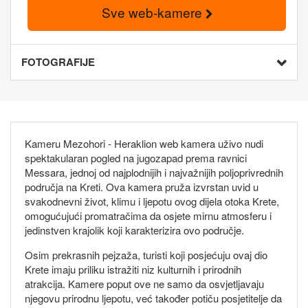
Sve web-kamere
FOTOGRAFIJE
Kameru Mezohori - Heraklion web kamera uživo nudi
spektakularan pogled na jugozapad prema ravnici
Messara, jednoj od najplodnijih i najvažnijih poljoprivrednih
područja na Kreti. Ova kamera pruža izvrstan uvid u
svakodnevni život, klimu i ljepotu ovog dijela otoka Krete,
omogućujući promatračima da osjete mirnu atmosferu i
jedinstven krajolik koji karakterizira ovo područje.
Osim prekrasnih pejzaža, turisti koji posjećuju ovaj dio
Krete imaju priliku istražiti niz kulturnih i prirodnih
atrakcija. Kamere poput ove ne samo da osvjetljavaju
njegovu prirodnu ljepotu, već također potiču posjetitelje da