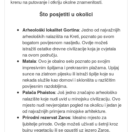
krenu na putovanje i otkriju okolne znamenitosti.
Što posjetiti u okolici
Arheološki lokalitet Gortina
: Jedno od najvažnijih
arheoloških nalazišta na Kreti, poznato po svom
bogatom povijesnom nasljeđu. Ovdje možeš
istražiti ostatke drevne civilizacije koja je cvjetala
na ovom području.
Matala
: Ovo je obalno selo poznato po svojim
impresivnim špiljama i prekrasnim plažama. Upijaj
sunce na zlatnom pijesku ili istraži špilje koje su
nekada služile kao domovi i skloništa u različitim
povijesnim razdobljima.
Palača Phaistos
: Još jedno značajno arheološko
nalazište koje nudi uvid u minojsku civilizaciju. Ovo
mjesto nudi nevjerojatan pogled na okolicu i jedan je
od najvažnijih primjera minojske arhitekture.
Prirodni rezervat Zaros
: Idealno mjesto za
ljubitelje prirode. Ovdje možeš uživati u šetnji kroz
bujnu vegetaciju ili se opustiti uz jezero Zaros,