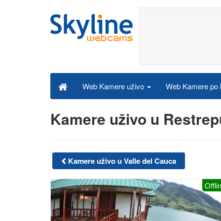
Web Kamere po k
Web Kamere uživo
Kamere uživo u Restre
Kamere uživo u Valle del Cauca
Offli