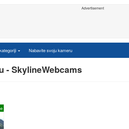
Advertisement
ategoriji
Nabavite svoju kameru
pu - SkylineWebcams
ne