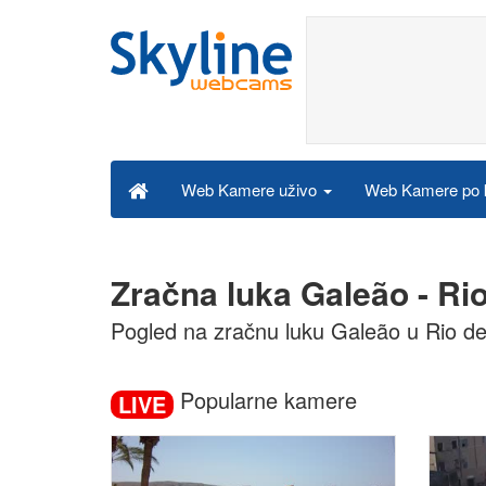
Web Kamere po k
Web Kamere uživo
Zračna luka Galeão - Ri
Pogled na zračnu luku Galeão u Rio de
Popularne kamere
LIVE