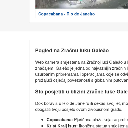
Copacabana - Rio de Janeiro
Pogled na Zračnu luku Galeão
Web kamera smještena na Zračnoj luci Galeão u R
značajem, Galeão je jedna od najvažnijih zračnih 
užurbanim pripremama i operacijama koje se odvijaj
pružajući osjećaj povezanosti s globalnim putovan
Što posjetiti u blizini Zračne luke Gal
Dok boraviš u Rio de Janeiru ili čekaš svoj let, mo
obogatiti tvoju posjetu ovom živopisnom gradu.
Copacabana:
Pješčana plaža koja se prote
Krist Kralj Isus:
Ikonična statua smještena