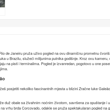
io de Janeiru pruža uživo pogled na ovu dinamičnu prometnu čvoriš
luka u Brazilu, služeći milijunima putnika godišnje. Kroz ovu kameru,
u na pisti i terminalima. Pogled je izvanredan, pogotovo u one posebn
jima.
eão
žeš posjetiti nekoliko fascinantnih mjesta u blizini Zračne luke Galeão
že duž obale sa živahnim noćnim životom, savršena za opuštanje i u
 na vrhu brda Corcovado, odakle se pruža spektakularan pogled na g