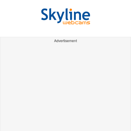
Advertisement